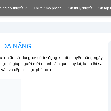
hi thử lý thuyết
Thi thử mô phỏng
Ôn thi lý thuyết
Ôn tập
I ĐÀ NẴNG
ời cần sử dụng xe số tự động khi di chuyển hằng ngày.
hực tế giúp người mới nhanh làm quen tay lái, tự tin thi sát
 vấn và xếp lịch học phù hợp.