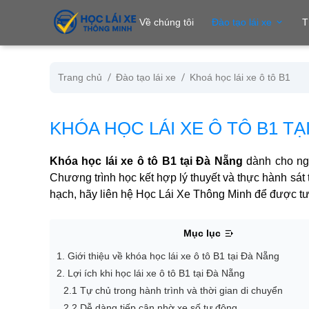
se menu
Về chúng tôi
Đào tạo lái xe
T
Trang chủ
Đào tạo lái xe
Khoá học lái xe ô tô B1
ubmenu
KHÓA HỌC LÁI XE Ô TÔ B1 TẠ
ubmenu
Khóa học lái xe ô tô B1 tại Đà Nẵng
dành cho ngư
Chương trình học kết hợp lý thuyết và thực hành sát t
hạch, hãy liên hệ Học Lái Xe Thông Minh để được tư
Mục lục
1. Giới thiệu về khóa học lái xe ô tô B1 tại Đà Nẵng
ubmenu
2. Lợi ích khi học lái xe ô tô B1 tại Đà Nẵng
2.1 Tự chủ trong hành trình và thời gian di chuyển
2.2 Dễ dàng tiếp cận nhờ xe số tự động