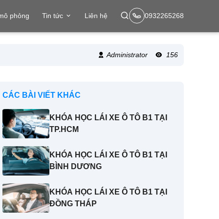
 mô phỏng
Tin tức
Liên hệ
0932265268
Administrator
156
CÁC BÀI VIẾT KHÁC
KHÓA HỌC LÁI XE Ô TÔ B1 TẠI
TP.HCM
KHÓA HỌC LÁI XE Ô TÔ B1 TẠI
BÌNH DƯƠNG
KHÓA HỌC LÁI XE Ô TÔ B1 TẠI
ĐỒNG THÁP