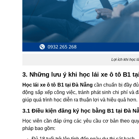
Lợi ích khi học l
3. Những lưu ý khi học lái xe ô tô B1 t
Học lái xe ô tô B1 tại Đà Nẵng
cần chuẩn bị đầy đủ 
động sắp xếp công việc, tránh phát sinh chi phí và đ
giúp quá trình học diễn ra thuận lợi và hiệu quả hơn.
3.1 Điều kiện đăng ký học bằng B1 tại Đà N
Học viên cần đáp ứng các yêu cầu cơ bản theo quy
pháp bao gồm:
Đủ 18 tuổi trở lên tính đến ngày dự thi sát hạch