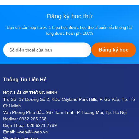
Đăng ký học thử
Bạn chỉ cần nộp trước 1 triệu học đươc học thử 3 buổi nếu không hài
lòng được hoàn phí 100%
Đăng ký học
Thông Tin Liên Hệ
HỌC LÁI XE THÔNG MINH
Trụ Sở: 17 Đường Số 2, KDC Cityland Park Hills, P. Gò Vấp, Tp. Hồ
Chí Minh
Văn Phòng Phía Bắc: 987 Tam Trinh, P. Hoàng Mai, Tp. Hà Nội
Hotline: 0932 265 268
Điện Thoại: 028.6271.7789
Email: i-web@i-web.vn
Website: i-web.vn