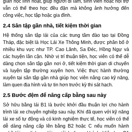
gian học linh hoạt, giúp người đi làm, sinh viên hoặc nội trợ
vẫn có thể theo học đều đặn mà không ảnh hưởng đến
công việc, học tập hoặc gia đình.
2.4 Sân tập gần nhà, tiết kiệm thời gian
Hệ thống sân tập lái của các trung tâm đào tạo tại Đồng
Tháp, đặc biệt là Học Lái Xe Thông Minh, được phân bố ở
nhiều khu vực như TP. Cao Lãnh, Sa Đéc, Hồng Ngự và
các huyện lân cận. Nhờ vị trí thuận tiện, học viên có thể dễ
dàng chọn sân tập gần nơi ở, tiết kiệm thời gian di chuyển
và luyện tập thường xuyên hơn. Việc thực hành thường
xuyên tại sân tập gần nhà giúp học viên nâng cao kỹ năng,
làm quen địa hình và tự tin hơn trước kỳ thi sát hạch.
2.5 Bước đệm để nâng cấp bằng sau này
Sở hữu bằng lái B1 là bước khởi đầu thuận lợi cho hành
trình lái xe chuyên nghiệp sau này. Khi đã quen với kỹ năng
lái xe số tự động và có kinh nghiệm thực tế, học viên có thể
dễ dàng nâng cấp lên bằng B2 hoặc C nếu muốn hành