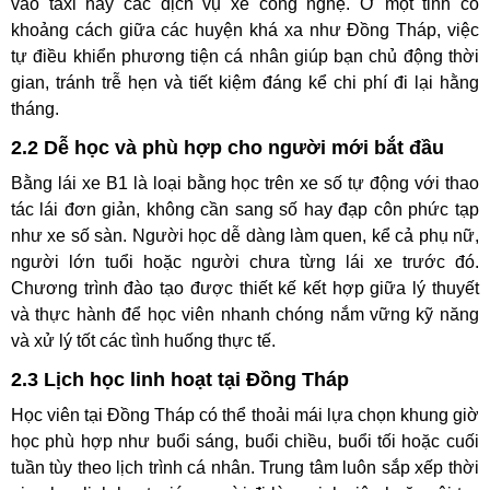
vào taxi hay các dịch vụ xe công nghệ. Ở một tỉnh có
khoảng cách giữa các huyện khá xa như Đồng Tháp, việc
tự điều khiển phương tiện cá nhân giúp bạn chủ động thời
gian, tránh trễ hẹn và tiết kiệm đáng kể chi phí đi lại hằng
tháng.
2.2 Dễ học và phù hợp cho người mới bắt đầu
Bằng lái xe B1 là loại bằng học trên xe số tự động với thao
tác lái đơn giản, không cần sang số hay đạp côn phức tạp
như xe số sàn. Người học dễ dàng làm quen, kể cả phụ nữ,
người lớn tuổi hoặc người chưa từng lái xe trước đó.
Chương trình đào tạo được thiết kế kết hợp giữa lý thuyết
và thực hành để học viên nhanh chóng nắm vững kỹ năng
và xử lý tốt các tình huống thực tế.
2.3 Lịch học linh hoạt tại Đồng Tháp
Học viên tại Đồng Tháp có thể thoải mái lựa chọn khung giờ
học phù hợp như buổi sáng, buổi chiều, buổi tối hoặc cuối
tuần tùy theo lịch trình cá nhân. Trung tâm luôn sắp xếp thời