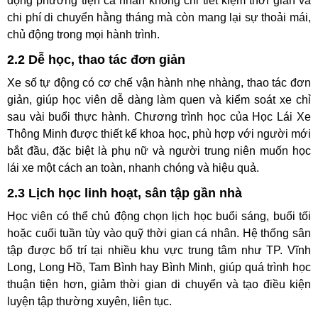
động phương tiện cá nhân không chỉ tiết kiệm thời gian và
chi phí di chuyển hằng tháng mà còn mang lại sự thoải mái,
chủ động trong mọi hành trình.
2.2 Dễ học, thao tác đơn giản
Xe số tự động có cơ chế vận hành nhẹ nhàng, thao tác đơn
giản, giúp học viên dễ dàng làm quen và kiểm soát xe chỉ
sau vài buổi thực hành. Chương trình học của Học Lái Xe
Thông Minh được thiết kế khoa học, phù hợp với người mới
bắt đầu, đặc biệt là phụ nữ và người trung niên muốn học
lái xe một cách an toàn, nhanh chóng và hiệu quả.
2.3 Lịch học linh hoạt, sân tập gần nhà
Học viên có thể chủ động chọn lịch học buổi sáng, buổi tối
hoặc cuối tuần tùy vào quỹ thời gian cá nhân. Hệ thống sân
tập được bố trí tại nhiều khu vực trung tâm như TP. Vĩnh
Long, Long Hồ, Tam Bình hay Bình Minh, giúp quá trình học
thuận tiện hơn, giảm thời gian di chuyển và tạo điều kiện
luyện tập thường xuyên, liên tục.