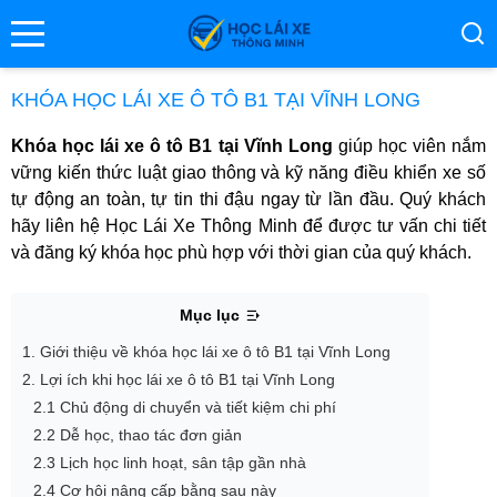
se menu
KHÓA HỌC LÁI XE Ô TÔ B1 TẠI VĨNH LONG
Khóa học lái xe ô tô B1 tại Vĩnh Long
giúp học viên nắm
ubmenu
vững kiến thức luật giao thông và kỹ năng điều khiển xe số
tự động an toàn, tự tin thi đậu ngay từ lần đầu. Quý khách
ubmenu
hãy liên hệ Học Lái Xe Thông Minh để được tư vấn chi tiết
và đăng ký khóa học phù hợp với thời gian của quý khách.
Mục lục
1. Giới thiệu về khóa học lái xe ô tô B1 tại Vĩnh Long
2. Lợi ích khi học lái xe ô tô B1 tại Vĩnh Long
2.1 Chủ động di chuyển và tiết kiệm chi phí
ubmenu
2.2 Dễ học, thao tác đơn giản
2.3 Lịch học linh hoạt, sân tập gần nhà
2.4 Cơ hội nâng cấp bằng sau này