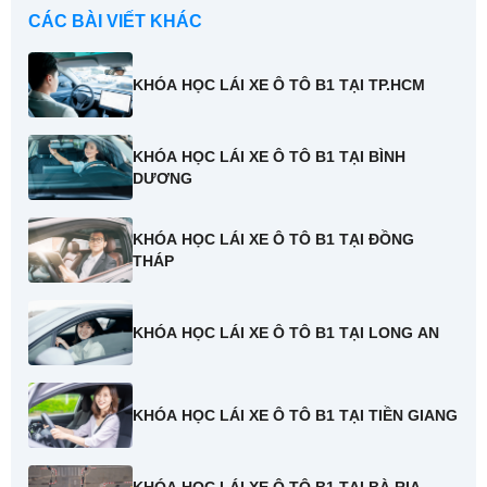
CÁC BÀI VIẾT KHÁC
KHÓA HỌC LÁI XE Ô TÔ B1 TẠI TP.HCM
KHÓA HỌC LÁI XE Ô TÔ B1 TẠI BÌNH
DƯƠNG
KHÓA HỌC LÁI XE Ô TÔ B1 TẠI ĐỒNG
THÁP
KHÓA HỌC LÁI XE Ô TÔ B1 TẠI LONG AN
KHÓA HỌC LÁI XE Ô TÔ B1 TẠI TIỀN GIANG
KHÓA HỌC LÁI XE Ô TÔ B1 TẠI BÀ RỊA -