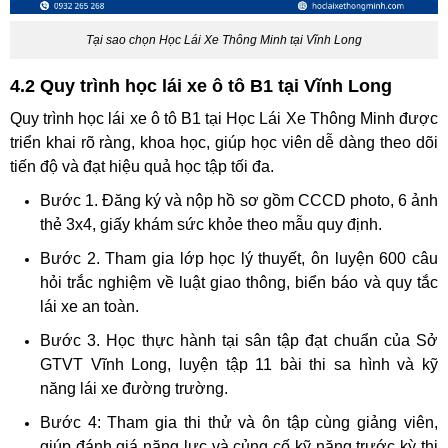
Tại sao chọn Học Lái Xe Thông Minh tại Vĩnh Long
4.2 Quy trình học lái xe ô tô B1 tại Vĩnh Long
Quy trình học lái xe ô tô B1 tại Học Lái Xe Thông Minh được
triển khai rõ ràng, khoa học, giúp học viên dễ dàng theo dõi
tiến độ và đạt hiệu quả học tập tối đa.
Bước 1. Đăng ký và nộp hồ sơ gồm CCCD photo, 6 ảnh
thẻ 3x4, giấy khám sức khỏe theo mẫu quy định.
Bước 2. Tham gia lớp học lý thuyết, ôn luyện 600 câu
hỏi trắc nghiệm về luật giao thông, biển báo và quy tắc
lái xe an toàn.
Bước 3. Học thực hành tại sân tập đạt chuẩn của Sở
GTVT Vĩnh Long, luyện tập 11 bài thi sa hình và kỹ
năng lái xe đường trường.
Bước 4: Tham gia thi thử và ôn tập cùng giảng viên,
giúp đánh giá năng lực và củng cố kỹ năng trước kỳ thi