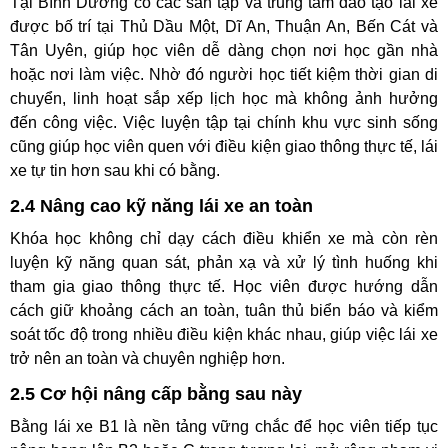
Tại Bình Dương có các sân tập và trung tâm đào tạo lái xe
được bố trí tại Thủ Dầu Một, Dĩ An, Thuận An, Bến Cát và
Tân Uyên, giúp học viên dễ dàng chọn nơi học gần nhà
hoặc nơi làm việc. Nhờ đó người học tiết kiệm thời gian di
chuyển, linh hoạt sắp xếp lịch học mà không ảnh hưởng
đến công việc. Việc luyện tập tại chính khu vực sinh sống
cũng giúp học viên quen với điều kiện giao thông thực tế, lái
xe tự tin hơn sau khi có bằng.
2.4 Nâng cao kỹ năng lái xe an toàn
Khóa học không chỉ dạy cách điều khiển xe mà còn rèn
luyện kỹ năng quan sát, phản xạ và xử lý tình huống khi
tham gia giao thông thực tế. Học viên được hướng dẫn
cách giữ khoảng cách an toàn, tuân thủ biển báo và kiểm
soát tốc độ trong nhiều điều kiện khác nhau, giúp việc lái xe
trở nên an toàn và chuyên nghiệp hơn.
2.5 Cơ hội nâng cấp bằng sau này
Bằng lái xe B1 là nền tảng vững chắc để học viên tiếp tục