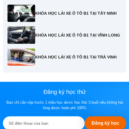
KHÓA HỌC LÁI XE Ô TÔ B1 TẠI TÂY NINH
KHÓA HỌC LÁI XE Ô TÔ B1 TẠI VĨNH LONG
KHÓA HỌC LÁI XE Ô TÔ B1 TẠI TRÀ VINH
Đăng ký học thử
Bạn chỉ cần nộp trước 1 triệu học đươc học thử 3 buổi nếu không hài
lòng được hoàn phí 100%
Đăng ký học