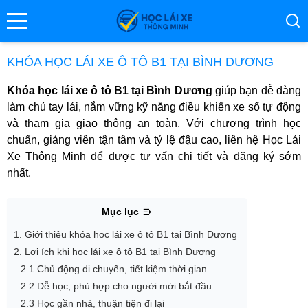
se menu
KHÓA HỌC LÁI XE Ô TÔ B1 TẠI BÌNH DƯƠNG
Khóa học lái xe ô tô B1 tại Bình Dương
giúp bạn dễ dàng
ubmenu
làm chủ tay lái, nắm vững kỹ năng điều khiển xe số tự động
và tham gia giao thông an toàn. Với chương trình học
ubmenu
chuẩn, giảng viên tận tâm và tỷ lệ đậu cao, liên hệ Học Lái
Xe Thông Minh để được tư vấn chi tiết và đăng ký sớm
nhất.
Mục lục
1. Giới thiệu khóa học lái xe ô tô B1 tại Bình Dương
2. Lợi ích khi học lái xe ô tô B1 tại Bình Dương
ubmenu
2.1 Chủ động di chuyển, tiết kiệm thời gian
2.2 Dễ học, phù hợp cho người mới bắt đầu
2.3 Học gần nhà, thuận tiện đi lại