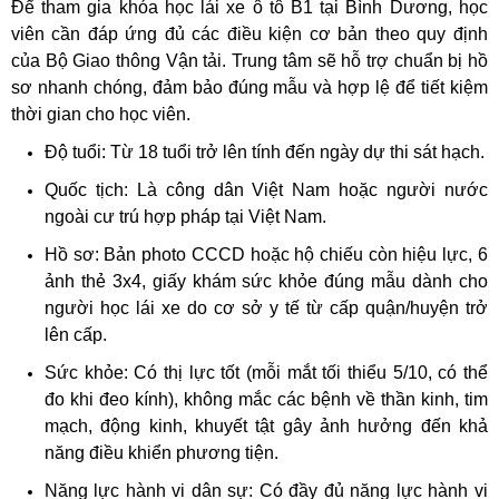
Để tham gia khóa học lái xe ô tô B1 tại Bình Dương, học
viên cần đáp ứng đủ các điều kiện cơ bản theo quy định
của Bộ Giao thông Vận tải. Trung tâm sẽ hỗ trợ chuẩn bị hồ
sơ nhanh chóng, đảm bảo đúng mẫu và hợp lệ để tiết kiệm
thời gian cho học viên.
Độ tuổi: Từ 18 tuổi trở lên tính đến ngày dự thi sát hạch.
Quốc tịch: Là công dân Việt Nam hoặc người nước
ngoài cư trú hợp pháp tại Việt Nam.
Hồ sơ: Bản photo CCCD hoặc hộ chiếu còn hiệu lực, 6
ảnh thẻ 3x4, giấy khám sức khỏe đúng mẫu dành cho
người học lái xe do cơ sở y tế từ cấp quận/huyện trở
lên cấp.
Sức khỏe: Có thị lực tốt (mỗi mắt tối thiểu 5/10, có thể
đo khi đeo kính), không mắc các bệnh về thần kinh, tim
mạch, động kinh, khuyết tật gây ảnh hưởng đến khả
năng điều khiển phương tiện.
Năng lực hành vi dân sự: Có đầy đủ năng lực hành vi