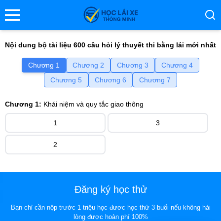
se menu
Nội dung bộ tài liệu 600 câu hỏi lý thuyết thi bằng lái mới nhất
Chương 1
Chương 2
Chương 3
Chương 4
ubmenu
Chương 5
Chương 6
Chương 7
ubmenu
Chương 1:
Khái niệm và quy tắc giao thông
1
3
2
ubmenu
Đăng ký học thử
Bạn chỉ cần nộp trước 1 triệu học đươc học thử 3 buổi nếu không hài
lòng được hoàn phí 100%