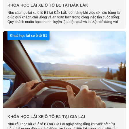
KHÓA HỌC LÁI XE Ô TÔ B1 TẠI ĐẮK LẮK
Nhu cầu học lái xe ô tô B1 tại Đắk Lắk luôn tăng khi việc sở hữu bằng lái
giúp quý khách chủ động và an toàn hơn trong công việc lẫn cuộc sống.
Quý khách muốn học nhanh, luyện tập hiệu quả và thi đậu dễ dàng với
chi phí hợp lý, hãy liên hệ Học Lái Xe Thông Minh để được tư vấn và
đăng ký sớm nhất.
Khoá học lái xe ô tô B1
KHÓA HỌC LÁI XE Ô TÔ B1 TẠI GIA LAI
Nhu cầu học lái xe ô tô B1 tại Gia Lai ngày càng tăng khi việc sở hữu
bằng lái mang đến sự chủ động, an toàn và tiện lợi trong công việc lẫn