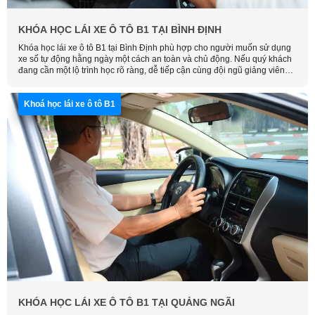
KHÓA HỌC LÁI XE Ô TÔ B1 TẠI BÌNH ĐỊNH
Khóa học lái xe ô tô B1 tại Bình Định phù hợp cho người muốn sử dụng
xe số tự động hằng ngày một cách an toàn và chủ động. Nếu quý khách
đang cần một lộ trình học rõ ràng, dễ tiếp cận cùng đội ngũ giảng viên
tận tâm, hãy liên hệ Học Lái Xe Thông Minh để được tư vấn và sắp xếp
lịch học phù hợp nhất.
Khoá học lái xe ô tô B1
KHÓA HỌC LÁI XE Ô TÔ B1 TẠI QUẢNG NGÃI