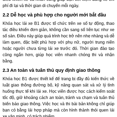
gian và lịch trình di chuyển. Bạn có thể tự lái xe đi làm, đưa
đón con, đi công tác hoặc du lịch mà không phải phụ thuộc
vào taxi, xe công nghệ hay phương tiện công cộng. Việc tự
điều khiển xe cá nhân cũng giúp bạn tiết kiệm đáng kể chi
phí đi lại và thời gian di chuyển mỗi ngày.
2.2 Dễ học và phù hợp cho người mới bắt đầu
Khóa học lái xe B1 được tổ chức trên xe số tự động, thao
tác điều khiển đơn giản, không cần sang số liên tục như xe
số sàn. Điều này giúp quá trình học trở nên nhẹ nhàng và dễ
làm quen, đặc biệt phù hợp với phụ nữ, người trung niên
hoặc người chưa từng lái xe trước đó. Thời gian đào tạo
cũng ngắn hơn, giúp học viên nhanh chóng thi và nhận
bằng.
2.3 An toàn và tuân thủ quy định giao thông
Khóa học B1 được thiết kế để trang bị đầy đủ kiến thức về
luật giao thông đường bộ, kỹ năng quan sát và xử lý tình
huống thực tế khi lái xe. Học viên được học cách kiểm soát