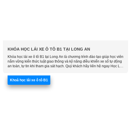
KHÓA HỌC LÁI XE Ô TÔ B1 TẠI LONG AN
Khóa học lái xe ô tô B1 tại Long An là chương trình đào tạo giúp học viên
nắm vững kiến thức luật giao thông và kỹ năng điều khiển xe số tự động
an toàn, tự tin khi tham gia sát hạch. Quý khách hãy liên hệ ngay Học Lái
Xe Thông Minh để được tư vấn và đăng ký khóa học phù hợp với thời
gian của bạn.
Khoá học lái xe ô tô B1