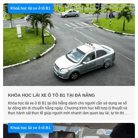
thời gian của quý khách.
Khoá học lái xe ô tô B1
KHÓA HỌC LÁI XE Ô TÔ B1 TẠI ĐÀ NẴNG
Khóa học lái xe ô tô B1 tại Đà Nẵng dành cho người cần sử dụng xe số
tự động khi di chuyển hằng ngày. Chương trình học kết hợp lý thuyết và
thực hành sát thực tế giúp người mới nhanh làm quen tay lái, tự tin thi sát
hạch, hãy liên hệ Học Lái Xe Thông Minh để được tư vấn và xếp lịch học
phù hợp.
Khoá học lái xe ô tô B1