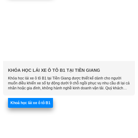
Khoá học lái xe ô tô B1
KHÓA HỌC LÁI XE Ô TÔ B1 TẠI TIỀN GIANG
Khóa học lái xe ô tô B1 tại Tiền Giang được thiết kế dành cho người
muốn điều khiển xe số tự động dưới 9 chỗ ngồi phục vụ nhu cầu đi lại cá
nhân hoặc gia đình, không hành nghề kinh doanh vận tải. Quý khách
hãy liên hệ Học Lái Xe Thông Minh để được tư vấn chi tiết và đăng ký
khóa học phù hợp nhất.
Khoá học lái xe ô tô B1