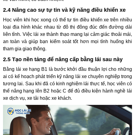
tốc độ, giữ khoảng cách an toàn, tránh va chạm và tuân thủ
biển báo giao thông. Việc học và thi bài bản không chỉ giúp
bạn có bằng lái hợp pháp mà còn hình thành thói quen lái
xe văn minh, có trách nhiệm.
2.4 Nâng cao sự tự tin và kỹ năng điều khiển xe
Học viên khi học xong có thể tự tin điều khiển xe trên nhiều
loại địa hình khác nhau từ đô thị đông đúc đến đường dài
liên tỉnh. Việc lái xe thành thạo mang lại cảm giác thoải mái,
an toàn và giúp bạn kiểm soát tốt hơn mọi tình huống khi
tham gia giao thông.
2.5 Tạo nền tảng để nâng cấp bằng lái sau này
Bằng lái xe hạng B1 là bước khởi đầu thuận lợi cho những
ai có kế hoạch phát triển kỹ năng lái xe chuyên nghiệp trong
tương lai. Sau khi đã có kinh nghiệm lái thực tế, học viên có
thể nâng hạng lên B2 hoặc C để đủ điều kiện hành nghề lái
xe dịch vụ, xe tải hoặc xe khách.