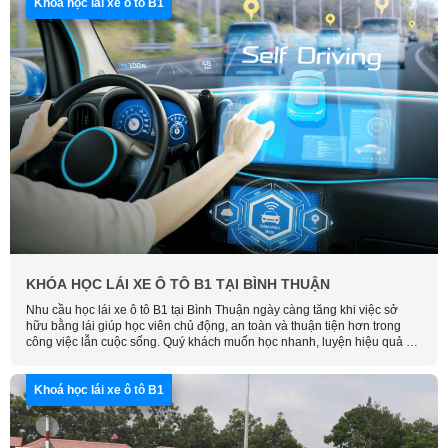
Khoá học lái xe ô tô B1
KHÓA HỌC LÁI XE Ô TÔ B1 TẠI BÌNH THUẬN
Nhu cầu học lái xe ô tô B1 tại Bình Thuận ngày càng tăng khi việc sở
hữu bằng lái giúp học viên chủ động, an toàn và thuận tiện hơn trong
công việc lẫn cuộc sống. Quý khách muốn học nhanh, luyện hiệu quả và
thi đậu dễ dàng, hãy liên hệ Học Lái Xe Thông Minh để được tư vấn và
đăng ký sớm nhất.
Khoá học lái xe ô tô B1