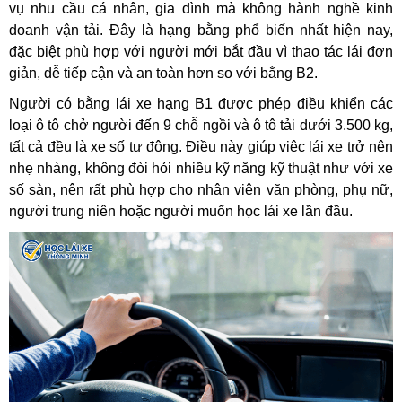
1. Khoá học lái xe ô tô B1 là gì?
Khóa học lái xe ô tô B1
là chương trình đào tạo dành cho
những người muốn học điều khiển xe ô tô số tự động phục
vụ nhu cầu cá nhân, gia đình mà không hành nghề kinh
doanh vận tải. Đây là hạng bằng phổ biến nhất hiện nay,
đặc biệt phù hợp với người mới bắt đầu vì thao tác lái đơn
giản, dễ tiếp cận và an toàn hơn so với bằng B2.
Người có bằng lái xe hạng B1 được phép điều khiển các
loại ô tô chở người đến 9 chỗ ngồi và ô tô tải dưới 3.500 kg,
tất cả đều là xe số tự động. Điều này giúp việc lái xe trở nên
nhẹ nhàng, không đòi hỏi nhiều kỹ năng kỹ thuật như với xe
số sàn, nên rất phù hợp cho nhân viên văn phòng, phụ nữ,
người trung niên hoặc người muốn học lái xe lần đầu.