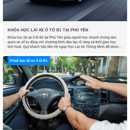
KHÓA HỌC LÁI XE Ô TÔ B1 TẠI PHÚ YÊN
Khóa học lái xe ô tô B1 tại Phú Yên giúp người học nhanh chóng làm
quen xe số tự động với chương trình đào tạo rõ ràng và thời gian học
linh hoạt. Quý khách hãy liên hệ ngay Học Lái Xe Thông Minh để được
tư vấn chi tiết về lịch học, học phí và hỗ trợ đăng ký trong thời gian sớm
nhất.
Khoá học lái xe ô tô B1