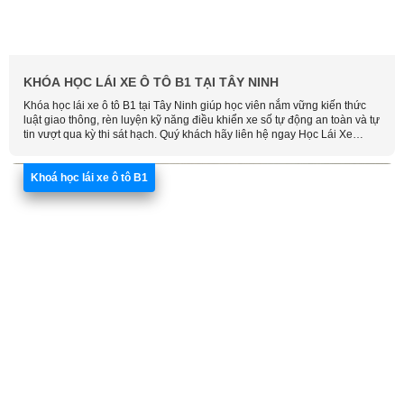
KHÓA HỌC LÁI XE Ô TÔ B1 TẠI TÂY NINH
Khóa học lái xe ô tô B1 tại Tây Ninh giúp học viên nắm vững kiến thức
luật giao thông, rèn luyện kỹ năng điều khiển xe số tự động an toàn và tự
tin vượt qua kỳ thi sát hạch. Quý khách hãy liên hệ ngay Học Lái Xe
Thông Minh để được tư vấn chi tiết và đăng ký khóa học sớm nhất.
Khoá học lái xe ô tô B1