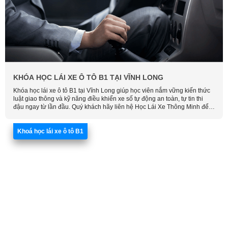
KHÓA HỌC LÁI XE Ô TÔ B1 TẠI VĨNH LONG
Khóa học lái xe ô tô B1 tại Vĩnh Long giúp học viên nắm vững kiến thức
luật giao thông và kỹ năng điều khiển xe số tự động an toàn, tự tin thi
đậu ngay từ lần đầu. Quý khách hãy liên hệ Học Lái Xe Thông Minh để
được tư vấn chi tiết và đăng ký khóa học phù hợp với thời gian của quý
khách.
Khoá học lái xe ô tô B1