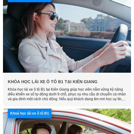
KHÓA HỌC LÁI XE Ô TÔ B1 TẠI KIÊN GIANG
Khóa học lái xe ô tô B1 tại Kiên Giang giúp học viên nắm vững kỹ năng
điều khiển xe số tự động dưới 9 chỗ, phục vụ nhu cầu di chuyển cá nhân
và gia đình một cách chủ động. Nếu quý khách đang tìm nơi học uy tín,
hãy liên hệ ngay Học Lái Xe Thông Minh để được tư vấn và đăng ký lịch
học phù hợp nhất.
Khoá học lái xe ô tô B1