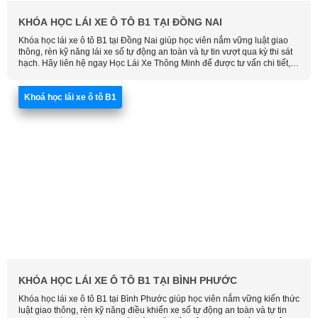
KHÓA HỌC LÁI XE Ô TÔ B1 TẠI ĐỒNG NAI
Khóa học lái xe ô tô B1 tại Đồng Nai giúp học viên nắm vững luật giao
thông, rèn kỹ năng lái xe số tự động an toàn và tự tin vượt qua kỳ thi sát
hạch. Hãy liên hệ ngay Học Lái Xe Thông Minh để được tư vấn chi tiết,
đăng ký khóa học phù hợp và nhận ưu đãi sớm nhất.
Khoá học lái xe ô tô B1
KHÓA HỌC LÁI XE Ô TÔ B1 TẠI BÌNH PHƯỚC
Khóa học lái xe ô tô B1 tại Bình Phước giúp học viên nắm vững kiến thức