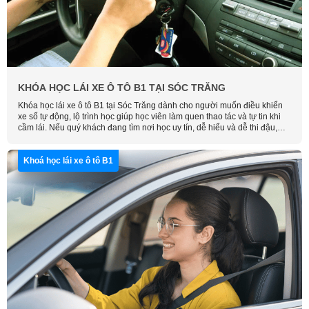
KHÓA HỌC LÁI XE Ô TÔ B1 TẠI SÓC TRĂNG
Khóa học lái xe ô tô B1 tại Sóc Trăng dành cho người muốn điều khiển
xe số tự động, lộ trình học giúp học viên làm quen thao tác và tự tin khi
cầm lái. Nếu quý khách đang tìm nơi học uy tín, dễ hiểu và dễ thi đậu,
hãy liên hệ Học Lái Xe Thông Minh để được tư vấn và sắp xếp lịch học
phù hợp.
Khoá học lái xe ô tô B1