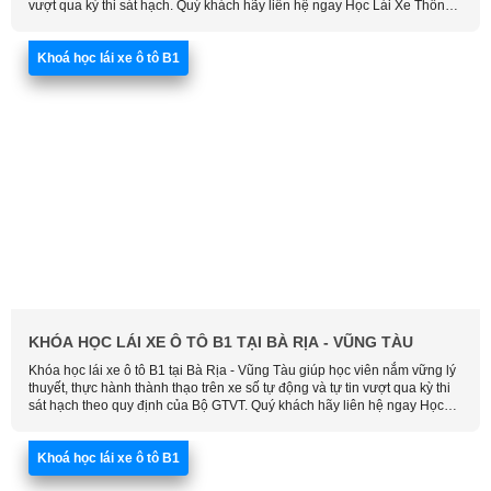
luật giao thông, rèn kỹ năng điều khiển xe số tự động an toàn và tự tin
vượt qua kỳ thi sát hạch. Quý khách hãy liên hệ ngay Học Lái Xe Thông
Minh để được tư vấn chi tiết, sắp xếp lịch học và nhận ưu đãi hấp dẫn.
Khoá học lái xe ô tô B1
KHÓA HỌC LÁI XE Ô TÔ B1 TẠI BÀ RỊA - VŨNG TÀU
Khóa học lái xe ô tô B1 tại Bà Rịa - Vũng Tàu giúp học viên nắm vững lý
thuyết, thực hành thành thạo trên xe số tự động và tự tin vượt qua kỳ thi
sát hạch theo quy định của Bộ GTVT. Quý khách hãy liên hệ ngay Học
Lái Xe Thông Minh để được tư vấn, hỗ trợ đăng ký và sắp xếp lịch học
phù hợp nhất.