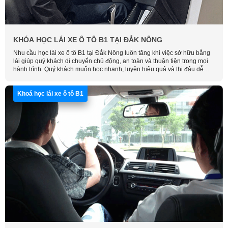
KHÓA HỌC LÁI XE Ô TÔ B1 TẠI ĐẮK NÔNG
Nhu cầu học lái xe ô tô B1 tại Đắk Nông luôn tăng khi việc sở hữu bằng
lái giúp quý khách di chuyển chủ động, an toàn và thuận tiện trong mọi
hành trình. Quý khách muốn học nhanh, luyện hiệu quả và thi đậu dễ
dàng với chi phí hợp lý, hãy liên hệ Học Lái Xe Thông Minh để được tư
vấn chi tiết.
Khoá học lái xe ô tô B1