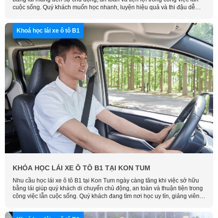
cuộc sống. Quý khách muốn học nhanh, luyện hiệu quả và thi đậu dễ
dàng với mức học phí hợp lý, hãy liên hệ Học Lái Xe Thông Minh để
được tư vấn chi tiết.
Khoá học lái xe ô tô B1
KHÓA HỌC LÁI XE Ô TÔ B1 TẠI KON TUM
Nhu cầu học lái xe ô tô B1 tại Kon Tum ngày càng tăng khi việc sở hữu
bằng lái giúp quý khách di chuyển chủ động, an toàn và thuận tiện trong
công việc lẫn cuộc sống. Quý khách đang tìm nơi học uy tín, giảng viên
có tay nghề, hãy liên hệ Học Lái Xe Thông Minh để được tư vấn và đăng
ký sớm nhất.