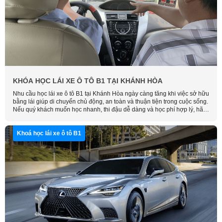
KHÓA HỌC LÁI XE Ô TÔ B1 TẠI KHÁNH HÒA
Nhu cầu học lái xe ô tô B1 tại Khánh Hòa ngày càng tăng khi việc sở hữu
bằng lái giúp di chuyển chủ động, an toàn và thuận tiện trong cuộc sống.
Nếu quý khách muốn học nhanh, thi đậu dễ dàng và học phí hợp lý, hãy
liên hệ Học Lái Xe Thông Minh để được tư vấn và đăng ký khóa học sớm
nhất.
Khoá học lái xe ô tô B1