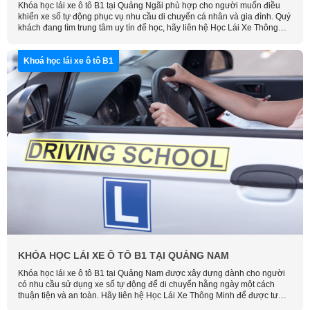
Khóa học lái xe ô tô B1 tại Quảng Ngãi phù hợp cho người muốn điều
khiển xe số tự động phục vụ nhu cầu di chuyển cá nhân và gia đình. Quý
khách đang tìm trung tâm uy tín để học, hãy liên hệ Học Lái Xe Thông
Minh để được tư vấn chi tiết và sắp xếp lịch học phù hợp với thời gian
của bạn.
Khoá học lái xe ô tô B1
KHÓA HỌC LÁI XE Ô TÔ B1 TẠI QUẢNG NAM
Khóa học lái xe ô tô B1 tại Quảng Nam được xây dựng dành cho người
có nhu cầu sử dụng xe số tự động để di chuyển hằng ngày một cách
thuận tiện và an toàn. Hãy liên hệ Học Lái Xe Thông Minh để được tư
vấn chi tiết về khóa học, hỗ trợ hồ sơ và sắp xếp lịch học phù hợp với