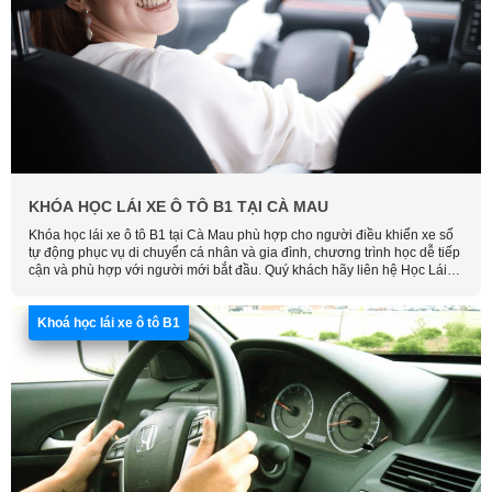
KHÓA HỌC LÁI XE Ô TÔ B1 TẠI CÀ MAU
Khóa học lái xe ô tô B1 tại Cà Mau phù hợp cho người điều khiển xe số
tự động phục vụ di chuyển cá nhân và gia đình, chương trình học dễ tiếp
cận và phù hợp với người mới bắt đầu. Quý khách hãy liên hệ Học Lái
Xe Thông Minh để được tư vấn lộ trình, học phí và hỗ trợ sắp xếp lịch
học thuận tiện nhất.
Khoá học lái xe ô tô B1