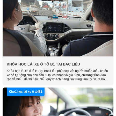
KHÓA HỌC LÁI XE Ô TÔ B1 TẠI BẠC LIÊU
Khóa học lái xe ô tô B1 tại Bạc Liêu phù hợp với người muốn điều khiển
xe số tự động cho nhu cầu đi lại cá nhân và gia đình, chương trình đào
tạo dễ hiểu, dễ thi đậu. Nếu quý khách đang tìm trung tâm uy tín để học,
hãy liên hệ Học Lái Xe Thông Minh để được tư vấn và sắp xếp lịch học.
Khoá học lái xe ô tô B1