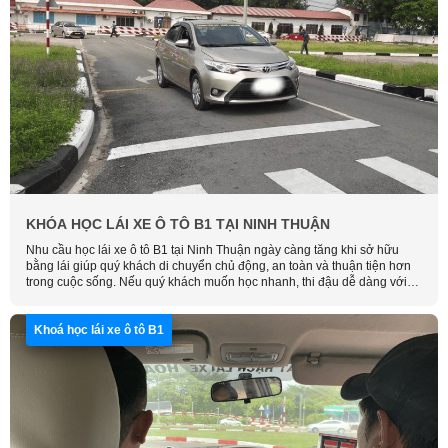
KHÓA HỌC LÁI XE Ô TÔ B1 TẠI NINH THUẬN
Nhu cầu học lái xe ô tô B1 tại Ninh Thuận ngày càng tăng khi sở hữu
bằng lái giúp quý khách di chuyển chủ động, an toàn và thuận tiện hơn
trong cuộc sống. Nếu quý khách muốn học nhanh, thi đậu dễ dàng với
chi phí hợp lý, hãy liên hệ Học Lái Xe Thông Minh để được tư vấn và
đăng ký sớm nhất.
Khoá học lái xe ô tô B1