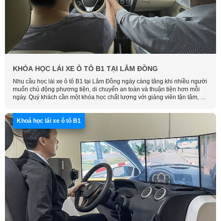
KHÓA HỌC LÁI XE Ô TÔ B1 TẠI LÂM ĐỒNG
Nhu cầu học lái xe ô tô B1 tại Lâm Đồng ngày càng tăng khi nhiều người
muốn chủ động phương tiện, di chuyển an toàn và thuận tiện hơn mỗi
ngày. Quý khách cần một khóa học chất lượng với giảng viên tận tâm, có
tay nghề hãy liên hệ Học Lái Xe Thông Minh để được tư vấn và đăng ký
sớm.
Khoá học lái xe ô tô B1