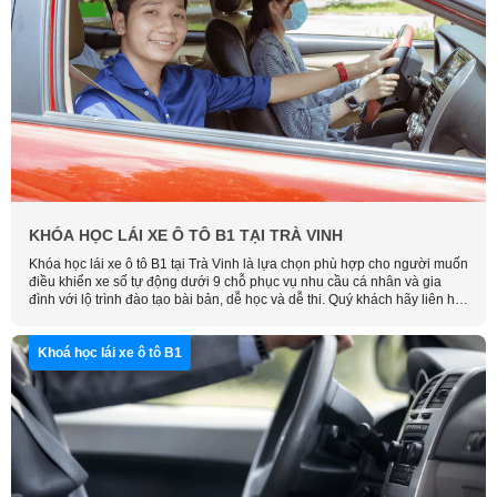
KHÓA HỌC LÁI XE Ô TÔ B1 TẠI TRÀ VINH
Khóa học lái xe ô tô B1 tại Trà Vinh là lựa chọn phù hợp cho người muốn
điều khiển xe số tự động dưới 9 chỗ phục vụ nhu cầu cá nhân và gia
đình với lộ trình đào tạo bài bản, dễ học và dễ thi. Quý khách hãy liên hệ
ngay Học Lái Xe Thông Minh để được tư vấn chi tiết và sắp xếp lịch học
phù hợp nhất.
Khoá học lái xe ô tô B1