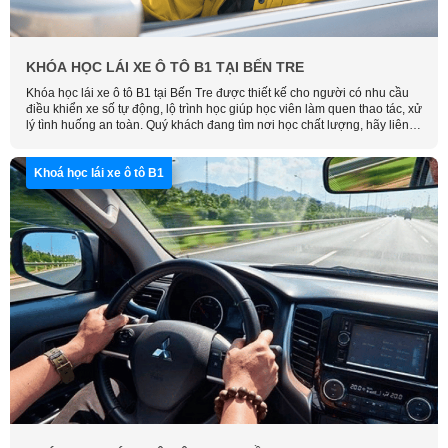
KHÓA HỌC LÁI XE Ô TÔ B1 TẠI BẾN TRE
Khóa học lái xe ô tô B1 tại Bến Tre được thiết kế cho người có nhu cầu
điều khiển xe số tự động, lộ trình học giúp học viên làm quen thao tác, xử
lý tình huống an toàn. Quý khách đang tìm nơi học chất lượng, hãy liên
hệ Học Lái Xe Thông Minh để được tư vấn và sắp xếp lịch học phù hợp.
Khoá học lái xe ô tô B1