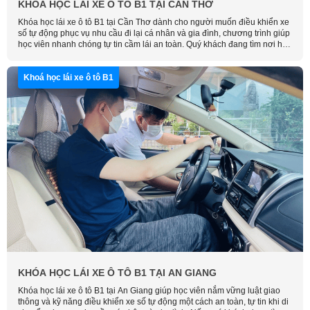
KHÓA HỌC LÁI XE Ô TÔ B1 TẠI CẦN THƠ
Khóa học lái xe ô tô B1 tại Cần Thơ dành cho người muốn điều khiển xe
số tự động phục vụ nhu cầu đi lại cá nhân và gia đình, chương trình giúp
học viên nhanh chóng tự tin cầm lái an toàn. Quý khách đang tìm nơi học
uy tín, hãy liên hệ Học Lái Xe Thông Minh để được tư vấn và đăng ký
sớm nhất.
Khoá học lái xe ô tô B1
KHÓA HỌC LÁI XE Ô TÔ B1 TẠI AN GIANG
Khóa học lái xe ô tô B1 tại An Giang giúp học viên nắm vững luật giao
thông và kỹ năng điều khiển xe số tự động một cách an toàn, tự tin khi di