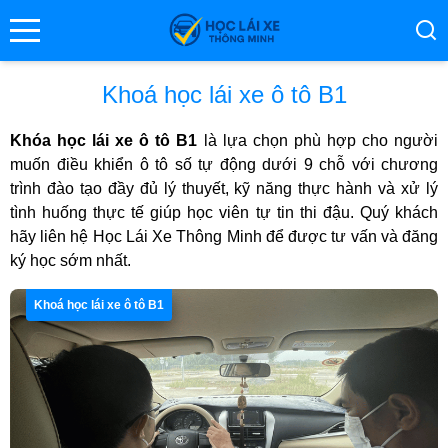
se menu
Khoá học lái xe ô tô B1
Khóa học lái xe ô tô B1
là lựa chọn phù hợp cho người
ubmenu
muốn điều khiển ô tô số tự động dưới 9 chỗ với chương
trình đào tạo đầy đủ lý thuyết, kỹ năng thực hành và xử lý
ubmenu
tình huống thực tế giúp học viên tự tin thi đậu. Quý khách
hãy liên hệ Học Lái Xe Thông Minh để được tư vấn và đăng
ký học sớm nhất.
Khoá học lái xe ô tô B1
ubmenu