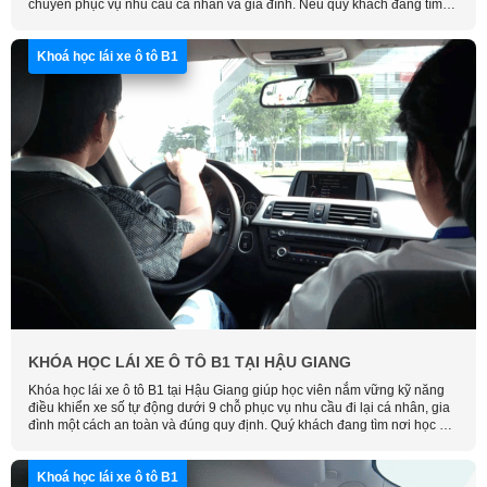
chuyển phục vụ nhu cầu cá nhân và gia đình. Nếu quý khách đang tìm
nơi học uy tín, hãy liên hệ ngay Học Lái Xe Thông Minh để được tư vấn
khóa học chi tiết.
Khoá học lái xe ô tô B1
KHÓA HỌC LÁI XE Ô TÔ B1 TẠI HẬU GIANG
Khóa học lái xe ô tô B1 tại Hậu Giang giúp học viên nắm vững kỹ năng
điều khiển xe số tự động dưới 9 chỗ phục vụ nhu cầu đi lại cá nhân, gia
đình một cách an toàn và đúng quy định. Quý khách đang tìm nơi học uy
tín, hãy liên hệ Học Lái Xe Thông Minh để được tư vấn chi tiết lộ trình
học phù hợp.
Khoá học lái xe ô tô B1