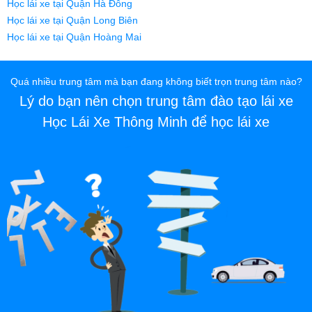
Học lái xe tại Quận Hà Đông
Học lái xe tại Quận Long Biên
Học lái xe tại Quận Hoàng Mai
Quá nhiều trung tâm mà bạn đang không biết trọn trung tâm nào?
Lý do bạn nên chọn trung tâm đào tạo lái xe
Học Lái Xe Thông Minh để học lái xe