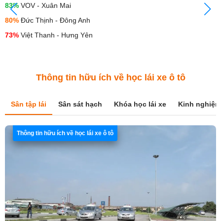
83%
VOV - Xuân Mai
80%
Đức Thịnh - Đông Anh
73%
Việt Thanh - Hưng Yên
Thông tin hữu ích về học lái xe ô tô
Sân tập lái
Sân sát hạch
Khóa học lái xe
Kinh nghiệm
Thông tin hữu ích về học lái xe ô tô