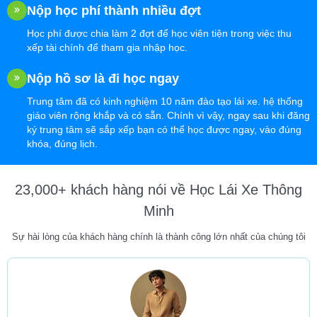
Nộp học phí thành nhiều đợt
Học phí được chia làm 2 đợt để học viên tiện trong việc thu
xếp tài chính để tham gia nhập học.
Nộp hồ sơ là đi học ngay
Trung tâm đã có kinh nghiệm 10 năm đào tạo lái xe. hệ thống
giáo viên rộng khắp và có sẵn. Chính vì vậy, ngay sau khi đăng
ký trung tâm sẽ sắp xếp bạn có thể học được ngay, vào đúng
khóa, đúng lịch.
23,000+ khách hàng nói về Học Lái Xe Thông
Minh
Sự hài lòng của khách hàng chính là thành công lớn nhất của chúng tôi