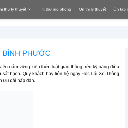
hi thử lý thuyết
Thi thử mô phỏng
Ôn thi lý thuyết
Ôn tập
ẠI BÌNH PHƯỚC
viên nắm vững kiến thức luật giao thông, rèn kỹ năng điều
thi sát hạch. Quý khách hãy liên hệ ngay Học Lái Xe Thông
ận ưu đãi hấp dẫn.