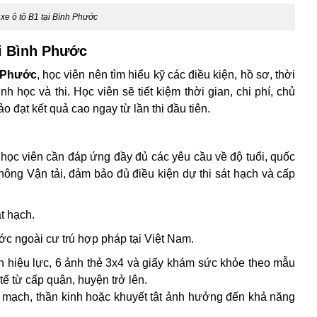
i xe ô tô B1 tại Bình Phước
ại Bình Phước
h Phước
, học viên nên tìm hiểu kỹ các điều kiện, hồ sơ, thời
nh học và thi. Học viên sẽ tiết kiệm thời gian, chi phí, chủ
o đạt kết quả cao ngay từ lần thi đầu tiên.
 học viên cần đáp ứng đầy đủ các yêu cầu về độ tuổi, quốc
hông Vận tải, đảm bảo đủ điều kiện dự thi sát hạch và cấp
át hạch.
c ngoài cư trú hợp pháp tại Việt Nam.
hiệu lực, 6 ảnh thẻ 3x4 và giấy khám sức khỏe theo mẫu
tế từ cấp quận, huyện trở lên.
m mạch, thần kinh hoặc khuyết tật ảnh hưởng đến khả năng