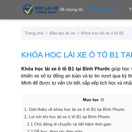
se menu
Về chúng tôi
Đào tạo lái xe
T
Trang chủ
Đào tạo lái xe
Khoá học lái xe ô tô B1
ubmenu
KHÓA HỌC LÁI XE Ô TÔ B1 T
ubmenu
Khóa học lái xe ô tô B1 tại Bình Phước
giúp học 
khiển xe số tự động an toàn và tự tin vượt qua kỳ 
Minh để được tư vấn chi tiết, sắp xếp lịch học và nh
Mục lục
1. Giới thiệu về khóa học lái xe ô tô B1 tại Bình Phước
ubmenu
2. Lợi ích khi học lái xe ô tô B1 tại Bình Phước
2.1 Chủ động di chuyển và tiết kiệm thời gian
2.2 Dễ học, thao tác đơn giản