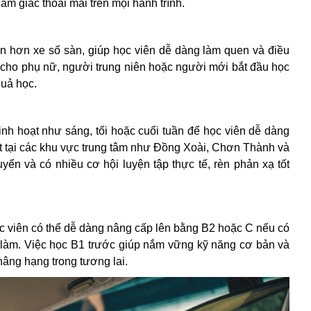
cảm giác thoải mái trên mọi hành trình.
n hơn xe số sàn, giúp học viên dễ dàng làm quen và điều
g cho phụ nữ, người trung niên hoặc người mới bắt đầu học
quả học.
inh hoạt như sáng, tối hoặc cuối tuần để học viên dễ dàng
ặt tại các khu vực trung tâm như Đồng Xoài, Chơn Thành và
yển và có nhiều cơ hội luyện tập thực tế, rèn phản xạ tốt
c viên có thể dễ dàng nâng cấp lên bằng B2 hoặc C nếu có
 làm. Việc học B1 trước giúp nắm vững kỹ năng cơ bản và
nâng hạng trong tương lai.