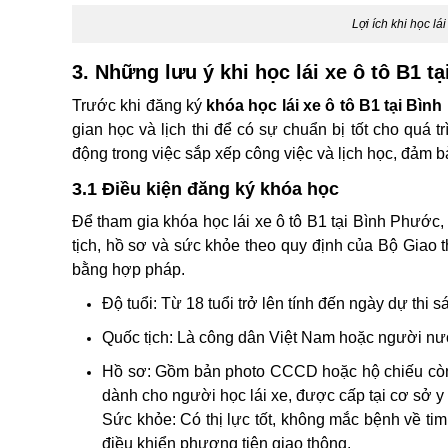
Lợi ích khi học lá
3. Những lưu ý khi học lái xe ô tô B1 t
Trước khi đăng ký
khóa học lái xe ô tô B1 tại Bìn
gian học và lịch thi để có sự chuẩn bị tốt cho quá trì
động trong việc sắp xếp công việc và lịch học, đảm bả
3.1 Điều kiện đăng ký khóa học
Để tham gia khóa học lái xe ô tô B1 tại Bình Phước,
tịch, hồ sơ và sức khỏe theo quy định của Bộ Giao t
bằng hợp pháp.
Độ tuổi: Từ 18 tuổi trở lên tính đến ngày dự thi s
Quốc tịch: Là công dân Việt Nam hoặc người nướ
Hồ sơ: Gồm bản photo CCCD hoặc hộ chiếu còn 
dành cho người học lái xe, được cấp tại cơ sở y 
Sức khỏe: Có thị lực tốt, không mắc bệnh về ti
điều khiển phương tiện giao thông.