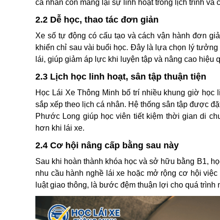
cá nhân còn mang lại sự linh hoạt trong lịch trình và 
2.2 Dễ học, thao tác đơn giản
Xe số tự động có cấu tạo và cách vận hành đơn giả
khiển chỉ sau vài buổi học. Đây là lựa chọn lý tưởn
lái, giúp giảm áp lực khi luyện tập và nâng cao hiệu 
2.3 Lịch học linh hoạt, sân tập thuận tiện
Học Lái Xe Thông Minh bố trí nhiều khung giờ học l
sắp xếp theo lịch cá nhân. Hệ thống sân tập được đ
Phước Long giúp học viên tiết kiệm thời gian di chu
hơn khi lái xe.
2.4 Cơ hội nâng cấp bằng sau này
Sau khi hoàn thành khóa học và sở hữu bằng B1, họ
nhu cầu hành nghề lái xe hoặc mở rộng cơ hội việc
luật giao thông, là bước đệm thuận lợi cho quá trình 