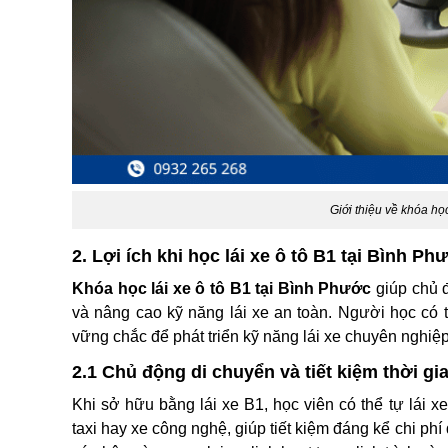
Giới thiệu về khóa học
2. Lợi ích khi học lái xe ô tô B1 tại Bình Ph
Khóa học lái xe ô tô B1 tại Bình Phước
giúp chủ đ
và nâng cao kỹ năng lái xe an toàn. Người học có t
vững chắc để phát triển kỹ năng lái xe chuyên nghiệp
2.1 Chủ động di chuyển và tiết kiệm thời gi
Khi sở hữu bằng lái xe B1, học viên có thể tự lái x
taxi hay xe công nghệ, giúp tiết kiệm đáng kể chi ph