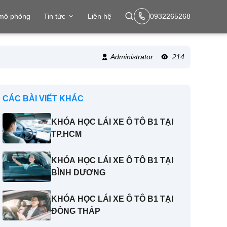
 mô phỏng
Tin tức
Liên hệ
0932265268
Administrator
214
CÁC BÀI VIẾT KHÁC
KHÓA HỌC LÁI XE Ô TÔ B1 TẠI
TP.HCM
KHÓA HỌC LÁI XE Ô TÔ B1 TẠI
BÌNH DƯƠNG
KHÓA HỌC LÁI XE Ô TÔ B1 TẠI
ĐỒNG THÁP