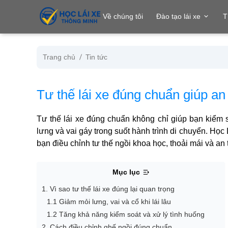
se menu
Về chúng tôi
Đào tạo lái xe
T
Trang chủ
Tin tức
ubmenu
Tư thế lái xe đúng chuẩn giúp an
ubmenu
Tư thế lái xe đúng chuẩn không chỉ giúp bạn kiểm s
lưng và vai gáy trong suốt hành trình di chuyển. Họ
bạn điều chỉnh tư thế ngồi khoa học, thoải mái và an t
Mục lục
1. Vì sao tư thế lái xe đúng lại quan trọng
ubmenu
1.1 Giảm mỏi lưng, vai và cổ khi lái lâu
1.2 Tăng khả năng kiểm soát và xử lý tình huống
2. Cách điều chỉnh ghế ngồi đúng chuẩn