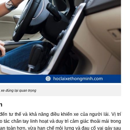
i xe đúng lại quan trọng
n
ến tư thế và khả năng điều khiển xe của người lái. Vị trí
tác chân tay linh hoạt và duy trì cảm giác thoải mái trong
e an toàn hơn, vừa hạn chế mỏi lưng và đau cổ vai gáy sau