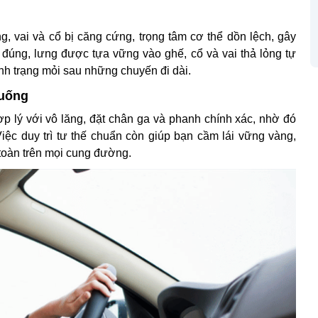
ng, vai và cổ bị căng cứng, trọng tâm cơ thể dồn lệch, gây
 đúng, lưng được tựa vững vào ghế, cổ và vai thả lỏng tự
ình trạng mỏi sau những chuyến đi dài.
huống
p lý với vô lăng, đặt chân ga và phanh chính xác, nhờ đó
ệc duy trì tư thế chuẩn còn giúp bạn cầm lái vững vàng,
n toàn trên mọi cung đường.