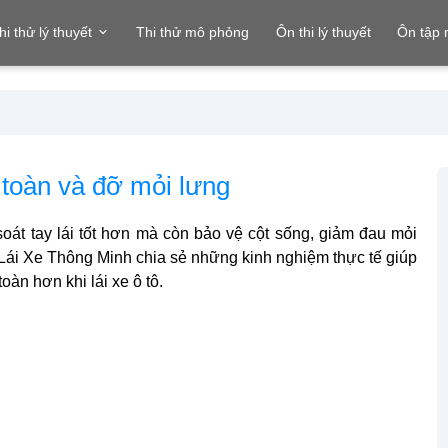
hi thử lý thuyết
Thi thử mô phỏng
Ôn thi lý thuyết
Ôn tập
 toàn và đỡ mỏi lưng
oát tay lái tốt hơn mà còn bảo vệ cột sống, giảm đau mỏi
c Lái Xe Thông Minh chia sẻ những kinh nghiệm thực tế giúp
oàn hơn khi lái xe ô tô.