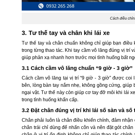
Cách điều chỉn
3. Tư thế tay và chân khi lái xe
Tư thế tay và chân chuẩn không chỉ giúp bạn điều 
trong từng thao tác. Khi tay cầm vô lăng đúng vị trí
giúp phản xạ nhanh hơn trước mọi tình huống bất ng
3.1 Cách cầm vô lăng chuẩn “9 giờ - 3 giờ”
Cách cầm vô lăng tại vị trí “9 giờ - 3 giờ” được coi 
bên, lòng bàn tay nắm nhẹ, không gồng cứng, giúp
ngại vật. Tư thế này còn giúp cơ tay đỡ mỏi khi lái 
trong tình huống khẩn cấp.
3.2 Đặt chân đúng vị trí khi lái số sàn và số
Chân phải luôn là chân điều khiển chính, đảm nhận 
chân trái chỉ dùng để nhấn côn và nên đặt gót chân 
chân ở vị trí ổn định không chỉ giúp thao tác ch