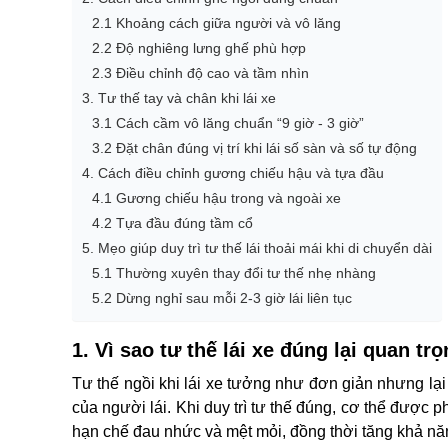
2.1 Khoảng cách giữa người và vô lăng
2.2 Độ nghiêng lưng ghế phù hợp
2.3 Điều chỉnh độ cao và tầm nhìn
3. Tư thế tay và chân khi lái xe
3.1 Cách cầm vô lăng chuẩn “9 giờ - 3 giờ”
3.2 Đặt chân đúng vị trí khi lái số sàn và số tự động
4. Cách điều chỉnh gương chiếu hậu và tựa đầu
4.1 Gương chiếu hậu trong và ngoài xe
4.2 Tựa đầu đúng tầm cổ
5. Mẹo giúp duy trì tư thế lái thoải mái khi di chuyển dài
5.1 Thường xuyên thay đổi tư thế nhẹ nhàng
5.2 Dừng nghỉ sau mỗi 2-3 giờ lái liên tục
1. Vì sao tư thế lái xe đúng lại quan tr
Tư thế ngồi khi lái xe tưởng như đơn giản nhưng lại
của người lái. Khi duy trì tư thế đúng, cơ thể được p
hạn chế đau nhức và mệt mỏi, đồng thời tăng khả năn