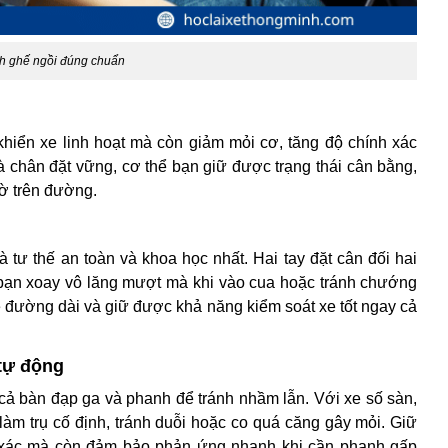
h ghế ngồi đúng chuẩn
khiển xe linh hoạt mà còn giảm mỏi cơ, tăng độ chính xác
 và chân đặt vững, cơ thể bạn giữ được trạng thái cân bằng,
ờ trên đường.
là tư thế an toàn và khoa học nhất. Hai tay đặt cân đối hai
 bạn xoay vô lăng mượt mà khi vào cua hoặc tránh chướng
xe đường dài và giữ được khả năng kiểm soát xe tốt ngay cả
 tự động
cả bàn đạp ga và phanh để tránh nhầm lẫn. Với xe số sàn,
làm trụ cố định, tránh duỗi hoặc co quá căng gây mỏi. Giữ
ính xác mà còn đảm bảo phản ứng nhanh khi cần phanh gấp