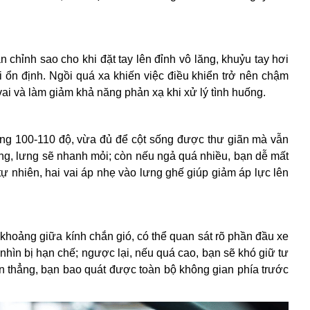
chỉnh sao cho khi đặt tay lên đỉnh vô lăng, khuỷu tay hơi
i ổn định. Ngồi quá xa khiến việc điều khiển trở nên chậm
 vai và làm giảm khả năng phản xạ khi xử lý tình huống.
ng 100-110 độ, vừa đủ để cột sống được thư giãn mà vẫn
ẳng, lưng sẽ nhanh mỏi; còn nếu ngả quá nhiều, bạn dễ mất
ự nhiên, hai vai áp nhẹ vào lưng ghế giúp giảm áp lực lên
i khoảng giữa kính chắn gió, có thể quan sát rõ phần đầu xe
hìn bị hạn chế; ngược lại, nếu quá cao, bạn sẽ khó giữ tư
hìn thẳng, bạn bao quát được toàn bộ không gian phía trước