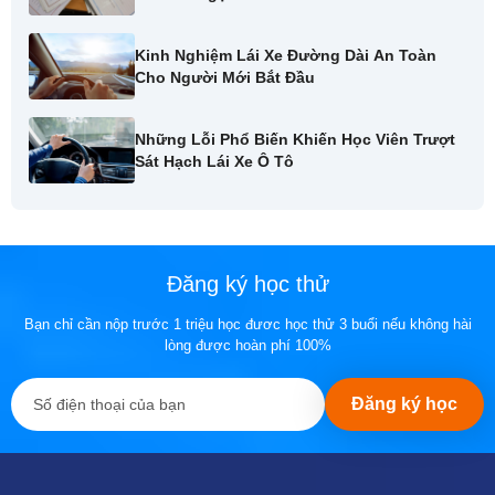
Kinh Nghiệm Lái Xe Đường Dài An Toàn
Cho Người Mới Bắt Đầu
Những Lỗi Phổ Biến Khiến Học Viên Trượt
Sát Hạch Lái Xe Ô Tô
Đăng ký học thử
Bạn chỉ cần nộp trước 1 triệu học đươc học thử 3 buổi nếu không hài
lòng được hoàn phí 100%
Đăng ký học