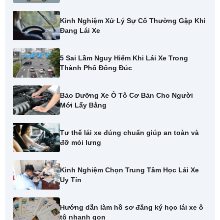
Kinh Nghiệm Xử Lý Sự Cố Thường Gặp Khi
Đang Lái Xe
5 Sai Lầm Nguy Hiểm Khi Lái Xe Trong
Thành Phố Đông Đúc
Bảo Dưỡng Xe Ô Tô Cơ Bản Cho Người
Mới Lấy Bằng
Tư thế lái xe đúng chuẩn giúp an toàn và
đỡ mỏi lưng
Kinh Nghiệm Chọn Trung Tâm Học Lái Xe
Uy Tín
Hướng dẫn làm hồ sơ đăng ký học lái xe ô
tô nhanh gọn