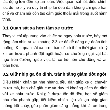
tác động lớn đến sự an toàn. Việc quan sát tốt, điều chỉnh
tốc độ hợp lý và duy trì nhịp lái đều đặn không chỉ giúp hạn
chế va chạm mà còn tạo cảm giác thoải mái trong suốt hành
trình.
3.1 Quan sát xa hơn tầm xe trước
Thay vì chỉ tập trung vào chiếc xe ngay phía trước, hãy mở
rộng tầm nhìn ra xa khoảng 2-3 xe để dễ dàng dự đoán tình
huống. Khi quan sát xa hơn, bạn sẽ có thêm thời gian xử lý
khi xe trước phanh đột ngột hoặc có chướng ngại vật bất
ngờ trên đường, giúp việc lái xe trở nên chủ động và an
toàn hơn.
3.2 Giữ nhịp ga ổn định, tránh tăng giảm đột ngột
Điều khiển chân ga nhẹ nhàng, đều đặn giúp xe di chuyển
mượt mà, hạn chế giật cục và duy trì khoảng cách ổn định
với xe phía trước. Khi giữ được tốc độ đều, bạn sẽ giảm
nhu cầu phanh gấp, tiết kiệm nhiên liệu và tạo nhịp giao
thông trôi chảy, góp phần giảm căng thẳng khi lái xe trong