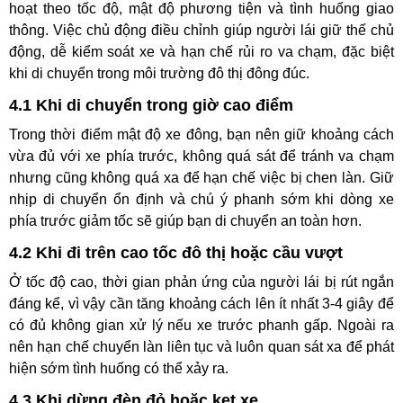
hoạt theo tốc độ, mật độ phương tiện và tình huống giao
thông. Việc chủ động điều chỉnh giúp người lái giữ thế chủ
động, dễ kiểm soát xe và hạn chế rủi ro va chạm, đặc biệt
khi di chuyển trong môi trường đô thị đông đúc.
4.1 Khi di chuyển trong giờ cao điểm
Trong thời điểm mật độ xe đông, bạn nên giữ khoảng cách
vừa đủ với xe phía trước, không quá sát để tránh va chạm
nhưng cũng không quá xa để hạn chế việc bị chen làn. Giữ
nhịp di chuyển ổn định và chú ý phanh sớm khi dòng xe
phía trước giảm tốc sẽ giúp bạn di chuyển an toàn hơn.
4.2 Khi đi trên cao tốc đô thị hoặc cầu vượt
Ở tốc độ cao, thời gian phản ứng của người lái bị rút ngắn
đáng kể, vì vậy cần tăng khoảng cách lên ít nhất 3-4 giây để
có đủ không gian xử lý nếu xe trước phanh gấp. Ngoài ra
nên hạn chế chuyển làn liên tục và luôn quan sát xa để phát
hiện sớm tình huống có thể xảy ra.
4.3 Khi dừng đèn đỏ hoặc kẹt xe