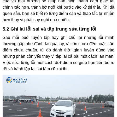
cua và mặt đường sẽ giúp bạn hình thành cảm giác lái
chính xác hơn, tránh bỡ ngỡ khi bước vào kỳ thi thật. Khi đã
quen sân, bạn sẽ biết rõ từng điểm căn và thao tác tự nhiên
hơn thay vì phải suy nghĩ quá nhiều.
5.2 Ghi lại lỗi sai và tập trung sửa từng lỗi
Sau mỗi buổi luyện tập hãy ghi chú lại những lỗi mình
thường gặp như đánh lái quá tay, rà côn chưa đều hoặc căn
điểm chưa chuẩn, từ đó dành thời gian luyện đúng vào
những phần còn yếu thay vì tập lại cả bài một cách lan man.
Việc sửa từng lỗi một cách dứt điểm sẽ giúp bạn tiến bộ rõ
rệt và tránh lặp lại sai lầm cũ khi thi.