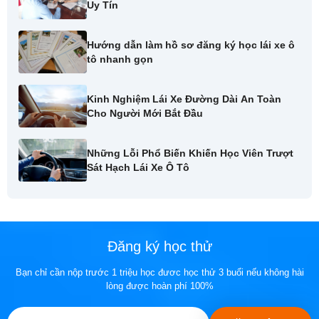
Uy Tín
Hướng dẫn làm hồ sơ đăng ký học lái xe ô
tô nhanh gọn
Kinh Nghiệm Lái Xe Đường Dài An Toàn
Cho Người Mới Bắt Đầu
Những Lỗi Phổ Biến Khiến Học Viên Trượt
Sát Hạch Lái Xe Ô Tô
Đăng ký học thử
Bạn chỉ cần nộp trước 1 triệu học đươc học thử 3 buổi nếu không hài
lòng được hoàn phí 100%