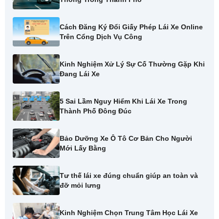
Cách Đăng Ký Đổi Giấy Phép Lái Xe Online
Trên Cổng Dịch Vụ Công
Kinh Nghiệm Xử Lý Sự Cố Thường Gặp Khi
Đang Lái Xe
5 Sai Lầm Nguy Hiểm Khi Lái Xe Trong
Thành Phố Đông Đúc
Bảo Dưỡng Xe Ô Tô Cơ Bản Cho Người
Mới Lấy Bằng
Tư thế lái xe đúng chuẩn giúp an toàn và
đỡ mỏi lưng
Kinh Nghiệm Chọn Trung Tâm Học Lái Xe