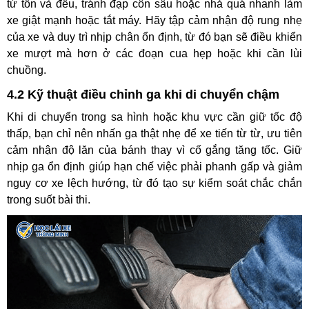
từ tốn và đều, tránh đạp côn sâu hoặc nhả quá nhanh làm
xe giật mạnh hoặc tắt máy. Hãy tập cảm nhận độ rung nhẹ
của xe và duy trì nhịp chân ổn định, từ đó bạn sẽ điều khiển
xe mượt mà hơn ở các đoạn cua hẹp hoặc khi cần lùi
chuồng.
4.2 Kỹ thuật điều chỉnh ga khi di chuyển chậm
Khi di chuyển trong sa hình hoặc khu vực cần giữ tốc độ
thấp, bạn chỉ nên nhấn ga thật nhẹ để xe tiến từ từ, ưu tiên
cảm nhận độ lăn của bánh thay vì cố gắng tăng tốc. Giữ
nhịp ga ổn định giúp hạn chế việc phải phanh gấp và giảm
nguy cơ xe lệch hướng, từ đó tạo sự kiểm soát chắc chắn
trong suốt bài thi.