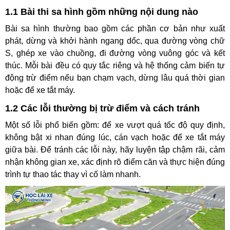
1.1 Bài thi sa hình gồm những nội dung nào
Bài sa hình thường bao gồm các phần cơ bản như xuất
phát, dừng và khởi hành ngang dốc, qua đường vòng chữ
S, ghép xe vào chuồng, đi đường vòng vuông góc và kết
thúc. Mỗi bài đều có quy tắc riêng và hệ thống cảm biến tự
động trừ điểm nếu bạn chạm vạch, dừng lâu quá thời gian
hoặc để xe tắt máy.
1.2 Các lỗi thường bị trừ điểm và cách tránh
Một số lỗi phổ biến gồm: để xe vượt quá tốc độ quy định,
không bật xi nhan đúng lúc, cán vạch hoặc để xe tắt máy
giữa bài. Để tránh các lỗi này, hãy luyện tập chậm rãi, cảm
nhận không gian xe, xác định rõ điểm căn và thực hiện đúng
trình tự thao tác thay vì cố làm nhanh.