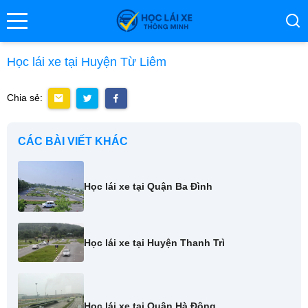
se menu
Học lái xe tại Huyện Từ Liêm
Chia sẻ:
ubmenu
ubmenu
CÁC BÀI VIẾT KHÁC
Học lái xe tại Quận Ba Đình
Học lái xe tại Huyện Thanh Trì
ubmenu
Học lái xe tại Quận Hà Đông