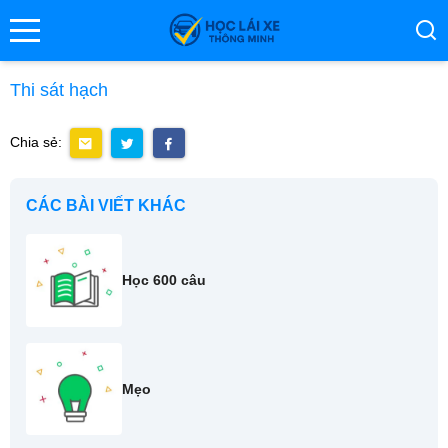
se menu
Thi sát hạch
Chia sẻ:
ubmenu
ubmenu
CÁC BÀI VIẾT KHÁC
Học 600 câu
ubmenu
Mẹo