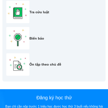
Tra cứu luật
Biển báo
Ôn tập theo chủ đề
Đăng ký học thử
Bạn chỉ cần nộp trước 1 triệu học đươc học thử 3 buổi nếu không hài