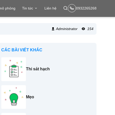
 mô phỏng
Tin tức
Liên hệ
0932265268
Administrator
154
CÁC BÀI VIẾT KHÁC
Thi sát hạch
Mẹo