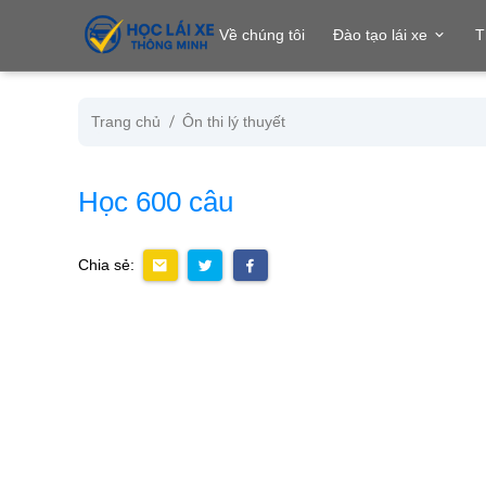
se menu
Về chúng tôi
Đào tạo lái xe
T
Trang chủ
Ôn thi lý thuyết
ubmenu
Học 600 câu
ubmenu
Chia sẻ:
ubmenu