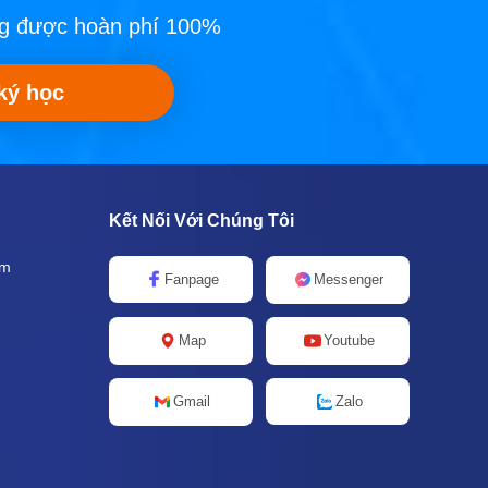
òng được hoàn phí 100%
ký học
Kết Nối Với Chúng Tôi
âm
Fanpage
Messenger
Map
Youtube
Zalo
Gmail