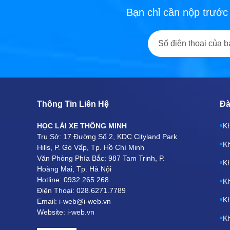
Bạn chỉ cần nộp trước
Thông Tin Liên Hệ
Đà
HỌC LÁI XE THÔNG MINH
Kh
Trụ Sở: 17 Đường Số 2, KDC Cityland Park
Kh
Hills, P. Gò Vấp, Tp. Hồ Chí Minh
Văn Phòng Phía Bắc: 987 Tam Trinh, P.
Kh
Hoàng Mai, Tp. Hà Nội
Hotline: 0932 265 268
Kh
Điện Thoại: 028.6271.7789
Kh
Email: i-web@i-web.vn
Website: i-web.vn
Kh