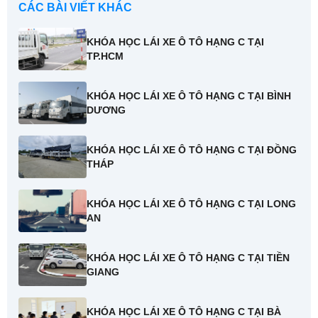
CÁC BÀI VIẾT KHÁC
KHÓA HỌC LÁI XE Ô TÔ HẠNG C TẠI
TP.HCM
KHÓA HỌC LÁI XE Ô TÔ HẠNG C TẠI BÌNH
DƯƠNG
KHÓA HỌC LÁI XE Ô TÔ HẠNG C TẠI ĐỒNG
THÁP
KHÓA HỌC LÁI XE Ô TÔ HẠNG C TẠI LONG
AN
KHÓA HỌC LÁI XE Ô TÔ HẠNG C TẠI TIỀN
GIANG
KHÓA HỌC LÁI XE Ô TÔ HẠNG C TẠI BÀ