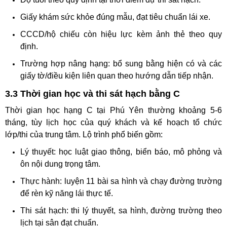
Giấy khám sức khỏe đúng mẫu, đạt tiêu chuẩn lái xe.
CCCD/hộ chiếu còn hiệu lực kèm ảnh thẻ theo quy
định.
Trường hợp nâng hạng: bổ sung bằng hiện có và các
giấy tờ/điều kiện liên quan theo hướng dẫn tiếp nhận.
3.3 Thời gian học và thi sát hạch bằng C
Thời gian học hạng C tại Phú Yên thường khoảng 5-6
tháng, tùy lịch học của quý khách và kế hoạch tổ chức
lớp/thi của trung tâm. Lộ trình phổ biến gồm:
Lý thuyết: học luật giao thông, biển báo, mô phỏng và
ôn nội dung trọng tâm.
Thực hành: luyện 11 bài sa hình và chạy đường trường
để rèn kỹ năng lái thực tế.
Thi sát hạch: thi lý thuyết, sa hình, đường trường theo
lịch tại sân đạt chuẩn.