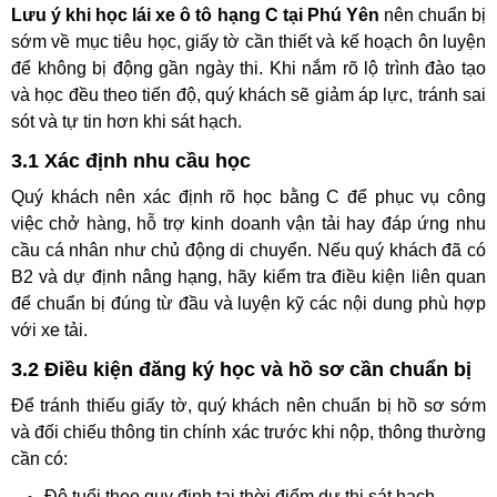
Lưu ý khi học lái xe ô tô hạng C tại Phú Yên
nên chuẩn bị
sớm về mục tiêu học, giấy tờ cần thiết và kế hoạch ôn luyện
để không bị động gần ngày thi. Khi nắm rõ lộ trình đào tạo
và học đều theo tiến độ, quý khách sẽ giảm áp lực, tránh sai
sót và tự tin hơn khi sát hạch.
3.1 Xác định nhu cầu học
Quý khách nên xác định rõ học bằng C để phục vụ công
việc chở hàng, hỗ trợ kinh doanh vận tải hay đáp ứng nhu
cầu cá nhân như chủ động di chuyển. Nếu quý khách đã có
B2 và dự định nâng hạng, hãy kiểm tra điều kiện liên quan
để chuẩn bị đúng từ đầu và luyện kỹ các nội dung phù hợp
với xe tải.
3.2 Điều kiện đăng ký học và hồ sơ cần chuẩn bị
Để tránh thiếu giấy tờ, quý khách nên chuẩn bị hồ sơ sớm
và đối chiếu thông tin chính xác trước khi nộp, thông thường
cần có:
Độ tuổi theo quy định tại thời điểm dự thi sát hạch.