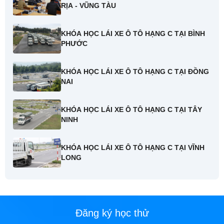
RỊA - VŨNG TÀU
KHÓA HỌC LÁI XE Ô TÔ HẠNG C TẠI BÌNH
PHƯỚC
KHÓA HỌC LÁI XE Ô TÔ HẠNG C TẠI ĐỒNG
NAI
KHÓA HỌC LÁI XE Ô TÔ HẠNG C TẠI TÂY
NINH
KHÓA HỌC LÁI XE Ô TÔ HẠNG C TẠI VĨNH
LONG
Đăng ký học thử