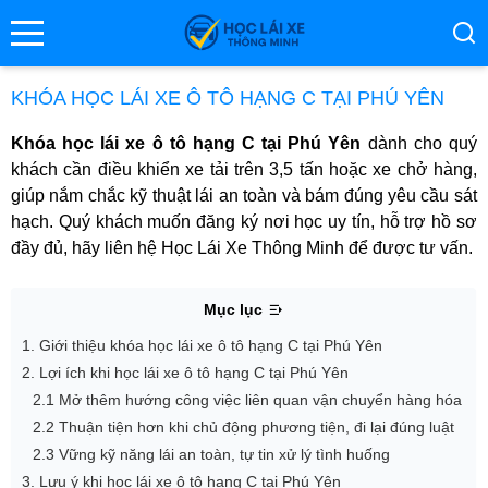
se menu
KHÓA HỌC LÁI XE Ô TÔ HẠNG C TẠI PHÚ YÊN
Khóa học lái xe ô tô hạng C tại Phú Yên
dành cho quý
ubmenu
khách cần điều khiển xe tải trên 3,5 tấn hoặc xe chở hàng,
giúp nắm chắc kỹ thuật lái an toàn và bám đúng yêu cầu sát
ubmenu
hạch. Quý khách muốn đăng ký nơi học uy tín, hỗ trợ hồ sơ
đầy đủ, hãy liên hệ Học Lái Xe Thông Minh để được tư vấn.
Mục lục
1. Giới thiệu khóa học lái xe ô tô hạng C tại Phú Yên
2. Lợi ích khi học lái xe ô tô hạng C tại Phú Yên
2.1 Mở thêm hướng công việc liên quan vận chuyển hàng hóa
ubmenu
2.2 Thuận tiện hơn khi chủ động phương tiện, đi lại đúng luật
2.3 Vững kỹ năng lái an toàn, tự tin xử lý tình huống
3. Lưu ý khi học lái xe ô tô hạng C tại Phú Yên