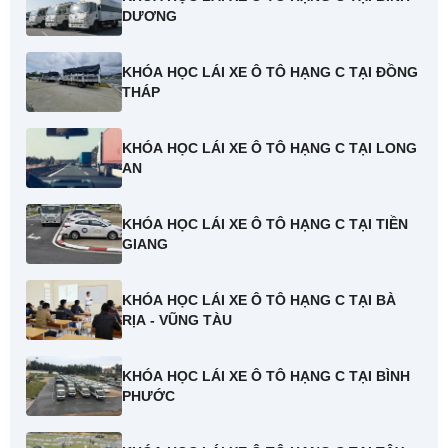
DƯƠNG
KHÓA HỌC LÁI XE Ô TÔ HẠNG C TẠI ĐỒNG
THÁP
KHÓA HỌC LÁI XE Ô TÔ HẠNG C TẠI LONG
AN
KHÓA HỌC LÁI XE Ô TÔ HẠNG C TẠI TIỀN
GIANG
KHÓA HỌC LÁI XE Ô TÔ HẠNG C TẠI BÀ
RỊA - VŨNG TÀU
KHÓA HỌC LÁI XE Ô TÔ HẠNG C TẠI BÌNH
PHƯỚC