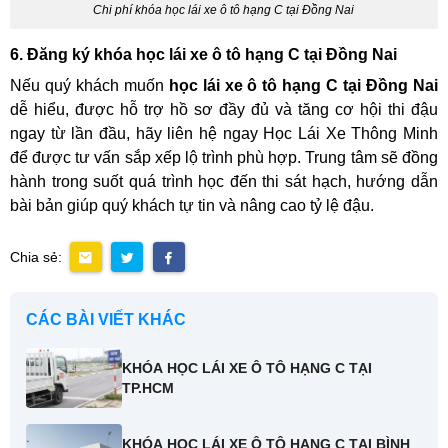
Chi phí khóa học lái xe ô tô hạng C tại Đồng Nai
6. Đăng ký khóa học lái xe ô tô hạng C tại Đồng Nai
Nếu quý khách muốn
học lái xe ô tô hạng C tại Đồng Nai
dễ hiểu, được hỗ trợ hồ sơ đầy đủ và tăng cơ hội thi đậu
ngay từ lần đầu, hãy liên hệ ngay Học Lái Xe Thông Minh
để được tư vấn sắp xếp lộ trình phù hợp. Trung tâm sẽ đồng
hành trong suốt quá trình học đến thi sát hạch, hướng dẫn
bài bản giúp quý khách tự tin và nâng cao tỷ lệ đậu.
Chia sẻ:
CÁC BÀI VIẾT KHÁC
KHÓA HỌC LÁI XE Ô TÔ HẠNG C TẠI
TP.HCM
KHÓA HỌC LÁI XE Ô TÔ HẠNG C TẠI BÌNH