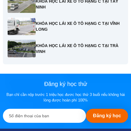
KHÓA HỌC LÁI XE Ô TÔ HẠNG C TẠI TÂY
NINH
KHÓA HỌC LÁI XE Ô TÔ HẠNG C TẠI VĨNH
LONG
KHÓA HỌC LÁI XE Ô TÔ HẠNG C TẠI TRÀ
VINH
Đăng ký học thử
Bạn chỉ cần nộp trước 1 triệu học đươc học thử 3 buổi nếu không hài
lòng được hoàn phí 100%
Đăng ký học