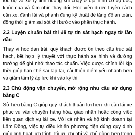
tốc độ và xử lý tình huống khi chạy ở địa hình có độ dốc,
khúc cua và tầm nhìn thay đổi. Học viên được luyện cách
căn xe, đánh lái và phanh đúng kỹ thuật để tăng độ an toàn,
đồng thời giảm sai sót khi bước vào phần thực hành.
2.2 Luyện chuẩn bài thi để tự tin sát hạch ngay từ lần
đầu
Thay vì học dàn trải, quý khách được ôn theo cấu trúc sát
hạch, kết hợp lý thuyết với thực hành sa hình và đường
trường để ghi nhớ thao tác chuẩn. Việc được chỉnh lỗi kịp
thời giúp hạn chế sai lặp lại, cải thiện điểm yếu nhanh hơn
và giảm tâm lý áp lực khi vào kỳ thi.
2.3 Chủ động vận chuyển, mở rộng nhu cầu sử dụng
bằng C
Sở hữu bằng C giúp quý khách thuận lợi hơn khi cần lái xe
phục vụ vận chuyển hàng hóa, giao nhận hoặc công việc
liên quan dịch vụ lái xe. Với cá nhân và hộ kinh doanh tại
Lâm Đồng, việc tự điều khiển phương tiện đúng quy định
giúp linh hoạt lịch trình, tối ưu chi phí và chủ động hơn trong