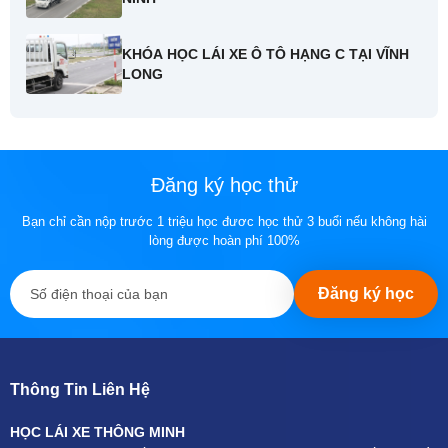
KHÓA HỌC LÁI XE Ô TÔ HẠNG C TẠI VĨNH
LONG
Đăng ký học thử
Bạn chỉ cần nộp trước 1 triệu học đươc học thử 3 buổi nếu không hài
lòng được hoàn phí 100%
Đăng ký học
Thông Tin Liên Hệ
HỌC LÁI XE THÔNG MINH