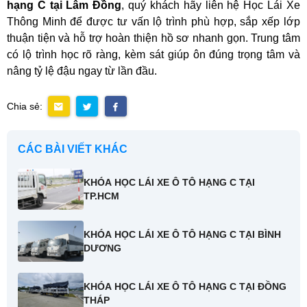
hạng C tại Lâm Đồng
, quý khách hãy liên hệ Học Lái Xe
Thông Minh để được tư vấn lộ trình phù hợp, sắp xếp lớp
thuận tiện và hỗ trợ hoàn thiện hồ sơ nhanh gọn. Trung tâm
có lộ trình học rõ ràng, kèm sát giúp ôn đúng trọng tâm và
nâng tỷ lệ đậu ngay từ lần đầu.
Chia sẻ:
CÁC BÀI VIẾT KHÁC
KHÓA HỌC LÁI XE Ô TÔ HẠNG C TẠI
TP.HCM
KHÓA HỌC LÁI XE Ô TÔ HẠNG C TẠI BÌNH
DƯƠNG
KHÓA HỌC LÁI XE Ô TÔ HẠNG C TẠI ĐỒNG
THÁP