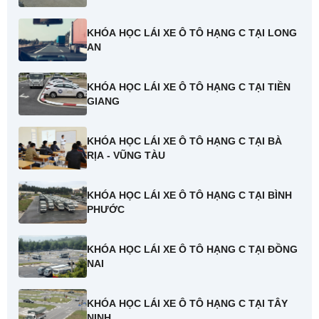
KHÓA HỌC LÁI XE Ô TÔ HẠNG C TẠI LONG
AN
KHÓA HỌC LÁI XE Ô TÔ HẠNG C TẠI TIỀN
GIANG
KHÓA HỌC LÁI XE Ô TÔ HẠNG C TẠI BÀ
RỊA - VŨNG TÀU
KHÓA HỌC LÁI XE Ô TÔ HẠNG C TẠI BÌNH
PHƯỚC
KHÓA HỌC LÁI XE Ô TÔ HẠNG C TẠI ĐỒNG
NAI
KHÓA HỌC LÁI XE Ô TÔ HẠNG C TẠI TÂY
NINH