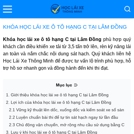
se menu
KHÓA HỌC LÁI XE Ô TÔ HẠNG C TẠI LÂM ĐỒNG
Khóa học lái xe ô tô hạng C tại Lâm Đồng
phù hợp quý
ubmenu
khách cần điều khiển xe tải từ 3,5 tấn trở lên, rèn kỹ năng lái
an toàn và nắm chắc nội dung sát hạch. Quý khách liên hệ
ubmenu
Học Lái Xe Thông Minh để được tư vấn lộ trình phù hợp, hỗ
trợ hồ sơ nhanh gọn và đồng hành đến khi thi đạt.
Mục lục
1. Giới thiệu khóa học lái xe ô tô hạng C tại Lâm Đồng
2. Lợi ích của khóa học lái xe ô tô hạng C tại Lâm Đồng
2.1 Vững kỹ thuật lên dốc, xuống dốc và kiểm soát xe số sàn
ubmenu
2.2 Luyện chuẩn bài thi để tự tin sát hạch ngay từ lần đầu
2.3 Chủ động vận chuyển, mở rộng nhu cầu sử dụng bằng C
3. Lưu ý khi học lái xe ô tô hạng C tại Lâm Đồng