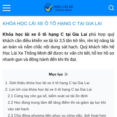
se menu
KHÓA HỌC LÁI XE Ô TÔ HẠNG C TẠI GIA LAI
Khóa học lái xe ô tô hạng C tại Gia Lai
phù hợp quý
ubmenu
khách cần điều khiển xe tải từ 3,5 tấn trở lên, rèn kỹ năng lái
an toàn và nắm chắc nội dung sát hạch. Quý khách liên hệ
ubmenu
Học Lái Xe Thông Minh để được tư vấn chi tiết, hỗ trợ hồ sơ
nhanh gọn và đồng hành đến khi thi đạt.
Mục lục
1. Giới thiệu khóa học lái xe ô tô hạng C tại Gia Lai
2. Lợi ích của khóa học lái xe ô tô hạng C tại Gia Lai
2.1 Cứng tay côn ga số, kiểm soát xe tải ổn định
ubmenu
2.2 Học đúng trọng tâm để tăng điểm thi và giảm áp lực khi
vào sát hạch
2.3 Chủ động phương tiện phục vụ công việc, linh hoạt hơn