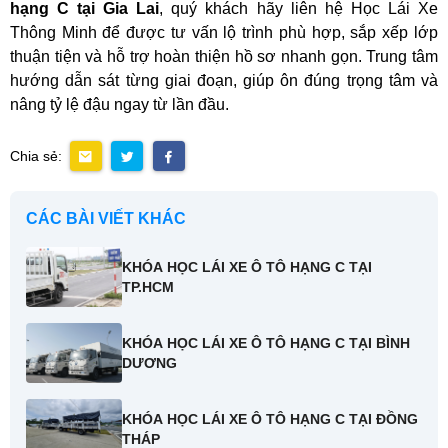
hạng C tại Gia Lai
, quý khách hãy liên hệ Học Lái Xe
Thông Minh để được tư vấn lộ trình phù hợp, sắp xếp lớp
thuận tiện và hỗ trợ hoàn thiện hồ sơ nhanh gọn. Trung tâm
hướng dẫn sát từng giai đoạn, giúp ôn đúng trọng tâm và
nâng tỷ lệ đậu ngay từ lần đầu.
Chia sẻ:
CÁC BÀI VIẾT KHÁC
KHÓA HỌC LÁI XE Ô TÔ HẠNG C TẠI
TP.HCM
KHÓA HỌC LÁI XE Ô TÔ HẠNG C TẠI BÌNH
DƯƠNG
KHÓA HỌC LÁI XE Ô TÔ HẠNG C TẠI ĐỒNG
THÁP