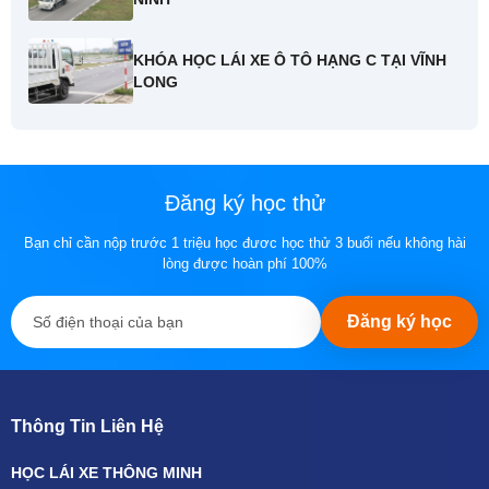
KHÓA HỌC LÁI XE Ô TÔ HẠNG C TẠI VĨNH
LONG
Đăng ký học thử
Bạn chỉ cần nộp trước 1 triệu học đươc học thử 3 buổi nếu không hài
lòng được hoàn phí 100%
Đăng ký học
Thông Tin Liên Hệ
HỌC LÁI XE THÔNG MINH