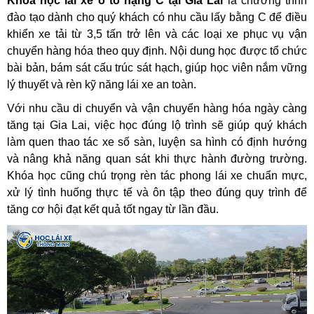
Khóa học lái xe ô tô hạng C tại Gia Lai
là chương trình
đào tạo dành cho quý khách có nhu cầu lấy bằng C để điều
khiển xe tải từ 3,5 tấn trở lên và các loại xe phục vụ vận
chuyển hàng hóa theo quy định. Nội dung học được tổ chức
bài bản, bám sát cấu trúc sát hạch, giúp học viên nắm vững
lý thuyết và rèn kỹ năng lái xe an toàn.
Với nhu cầu di chuyển và vận chuyển hàng hóa ngày càng
tăng tại Gia Lai, việc học đúng lộ trình sẽ giúp quý khách
làm quen thao tác xe số sàn, luyện sa hình có định hướng
và nâng khả năng quan sát khi thực hành đường trường.
Khóa học cũng chú trọng rèn tác phong lái xe chuẩn mực,
xử lý tình huống thực tế và ôn tập theo đúng quy trình để
tăng cơ hội đạt kết quả tốt ngay từ lần đầu.