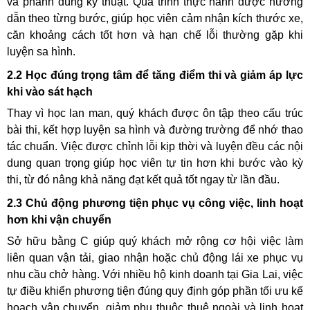
và phanh đúng kỹ thuật. Quá trình thực hành được hướng
dẫn theo từng bước, giúp học viên cảm nhận kích thước xe,
căn khoảng cách tốt hơn và hạn chế lỗi thường gặp khi
luyện sa hình.
2.2 Học đúng trọng tâm để tăng điểm thi và giảm áp lực
khi vào sát hạch
Thay vì học lan man, quý khách được ôn tập theo cấu trúc
bài thi, kết hợp luyện sa hình và đường trường để nhớ thao
tác chuẩn. Việc được chỉnh lỗi kịp thời và luyện đều các nội
dung quan trọng giúp học viên tự tin hơn khi bước vào kỳ
thi, từ đó nâng khả năng đạt kết quả tốt ngay từ lần đầu.
2.3 Chủ động phương tiện phục vụ công việc, linh hoạt
hơn khi vận chuyển
Sở hữu bằng C giúp quý khách mở rộng cơ hội việc làm
liên quan vận tải, giao nhận hoặc chủ động lái xe phục vụ
nhu cầu chở hàng. Với nhiều hộ kinh doanh tại Gia Lai, việc
tự điều khiển phương tiện đúng quy định góp phần tối ưu kế
hoạch vận chuyển, giảm phụ thuộc thuê ngoài và linh hoạt