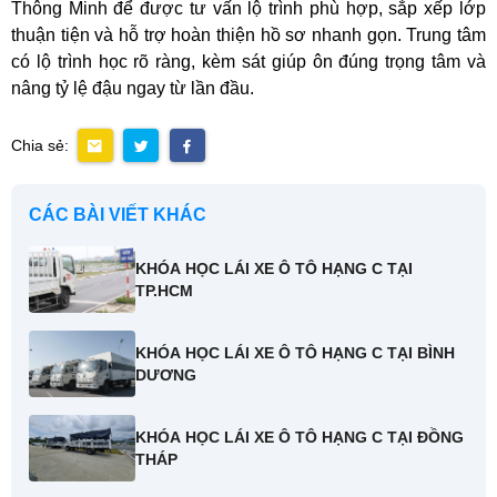
Thông Minh để được tư vấn lộ trình phù hợp, sắp xếp lớp
thuận tiện và hỗ trợ hoàn thiện hồ sơ nhanh gọn. Trung tâm
có lộ trình học rõ ràng, kèm sát giúp ôn đúng trọng tâm và
nâng tỷ lệ đậu ngay từ lần đầu.
Chia sẻ:
CÁC BÀI VIẾT KHÁC
KHÓA HỌC LÁI XE Ô TÔ HẠNG C TẠI
TP.HCM
KHÓA HỌC LÁI XE Ô TÔ HẠNG C TẠI BÌNH
DƯƠNG
KHÓA HỌC LÁI XE Ô TÔ HẠNG C TẠI ĐỒNG
THÁP