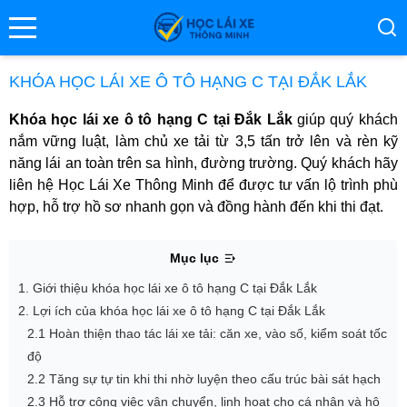
se menu
KHÓA HỌC LÁI XE Ô TÔ HẠNG C TẠI ĐẮK LẮK
Khóa học lái xe ô tô hạng C tại Đắk Lắk
giúp quý khách
ubmenu
nắm vững luật, làm chủ xe tải từ 3,5 tấn trở lên và rèn kỹ
năng lái an toàn trên sa hình, đường trường. Quý khách hãy
ubmenu
liên hệ Học Lái Xe Thông Minh để được tư vấn lộ trình phù
hợp, hỗ trợ hồ sơ nhanh gọn và đồng hành đến khi thi đạt.
Mục lục
1. Giới thiệu khóa học lái xe ô tô hạng C tại Đắk Lắk
2. Lợi ích của khóa học lái xe ô tô hạng C tại Đắk Lắk
2.1 Hoàn thiện thao tác lái xe tải: căn xe, vào số, kiểm soát tốc
ubmenu
độ
2.2 Tăng sự tự tin khi thi nhờ luyện theo cấu trúc bài sát hạch
2.3 Hỗ trợ công việc vận chuyển, linh hoạt cho cá nhân và hộ