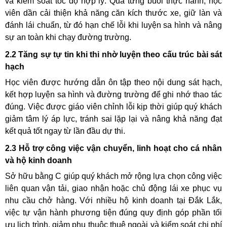
và kiểm soát tốc độ hợp lý. Qua từng buổi thực hành, học
viên dần cải thiện khả năng căn kích thước xe, giữ làn và
đánh lái chuẩn, từ đó hạn chế lỗi khi luyện sa hình và nâng
sự an toàn khi chạy đường trường.
2.2 Tăng sự tự tin khi thi nhờ luyện theo cấu trúc bài sát
hạch
Học viên được hướng dẫn ôn tập theo nội dung sát hạch,
kết hợp luyện sa hình và đường trường để ghi nhớ thao tác
đúng. Việc được giáo viên chỉnh lỗi kịp thời giúp quý khách
giảm tâm lý áp lực, tránh sai lặp lại và nâng khả năng đạt
kết quả tốt ngay từ lần đầu dự thi.
2.3 Hỗ trợ công việc vận chuyển, linh hoạt cho cá nhân
và hộ kinh doanh
Sở hữu bằng C giúp quý khách mở rộng lựa chọn công việc
liên quan vận tải, giao nhận hoặc chủ động lái xe phục vụ
nhu cầu chở hàng. Với nhiều hộ kinh doanh tại Đắk Lắk,
việc tự vận hành phương tiện đúng quy định góp phần tối
ưu lịch trình, giảm phụ thuộc thuê ngoài và kiểm soát chi phí