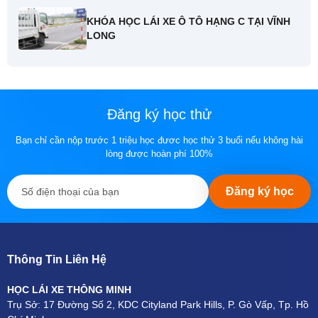
KHÓA HỌC LÁI XE Ô TÔ HẠNG C TẠI VĨNH
LONG
Đăng ký học thử
Bạn chỉ cần nộp trước 1 triệu học đươc học thử 3 buổi nếu không hài
lòng được hoàn phí 100%
Đăng ký học
Thông Tin Liên Hệ
HỌC LÁI XE THÔNG MINH
Trụ Sở: 17 Đường Số 2, KDC Cityland Park Hills, P. Gò Vấp, Tp. Hồ