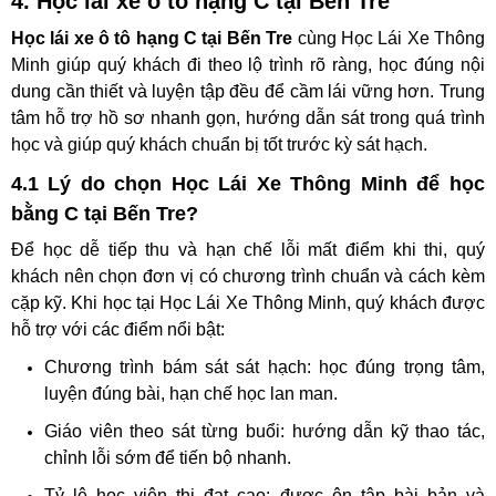
4. Học lái xe ô tô hạng C tại Bến Tre
Học lái xe ô tô hạng C tại Bến Tre
cùng Học Lái Xe Thông
Minh giúp quý khách đi theo lộ trình rõ ràng, học đúng nội
dung cần thiết và luyện tập đều để cầm lái vững hơn. Trung
tâm hỗ trợ hồ sơ nhanh gọn, hướng dẫn sát trong quá trình
học và giúp quý khách chuẩn bị tốt trước kỳ sát hạch.
4.1 Lý do chọn Học Lái Xe Thông Minh để học
bằng C tại Bến Tre?
Để học dễ tiếp thu và hạn chế lỗi mất điểm khi thi, quý
khách nên chọn đơn vị có chương trình chuẩn và cách kèm
cặp kỹ. Khi học tại Học Lái Xe Thông Minh, quý khách được
hỗ trợ với các điểm nổi bật:
Chương trình bám sát sát hạch: học đúng trọng tâm,
luyện đúng bài, hạn chế học lan man.
Giáo viên theo sát từng buổi: hướng dẫn kỹ thao tác,
chỉnh lỗi sớm để tiến bộ nhanh.
Tỷ lệ học viên thi đạt cao: được ôn tập bài bản và