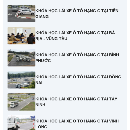
KHÓA HỌC LÁI XE Ô TÔ HẠNG C TẠI TIỀN
GIANG
KHÓA HỌC LÁI XE Ô TÔ HẠNG C TẠI BÀ
RỊA - VŨNG TÀU
KHÓA HỌC LÁI XE Ô TÔ HẠNG C TẠI BÌNH
PHƯỚC
KHÓA HỌC LÁI XE Ô TÔ HẠNG C TẠI ĐỒNG
NAI
KHÓA HỌC LÁI XE Ô TÔ HẠNG C TẠI TÂY
NINH
KHÓA HỌC LÁI XE Ô TÔ HẠNG C TẠI VĨNH
LONG