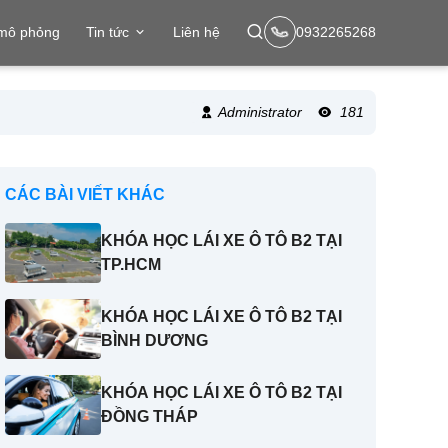
 mô phỏng
Tin tức
Liên hệ
0932265268
Administrator
181
CÁC BÀI VIẾT KHÁC
KHÓA HỌC LÁI XE Ô TÔ B2 TẠI
TP.HCM
KHÓA HỌC LÁI XE Ô TÔ B2 TẠI
BÌNH DƯƠNG
KHÓA HỌC LÁI XE Ô TÔ B2 TẠI
ĐỒNG THÁP