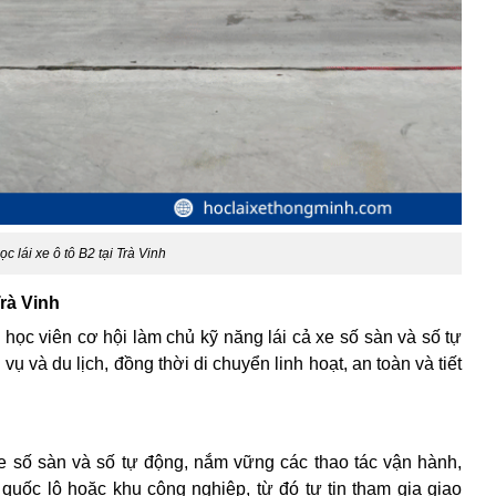
c lái xe ô tô B2 tại Trà Vinh
Trà Vinh
ọc viên cơ hội làm chủ kỹ năng lái cả xe số sàn và số tự
ụ và du lịch, đồng thời di chuyển linh hoạt, an toàn và tiết
xe số sàn và số tự động, nắm vững các thao tác vận hành,
quốc lộ hoặc khu công nghiệp, từ đó tự tin tham gia giao