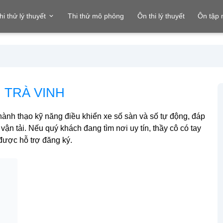
hi thử lý thuyết
Thi thử mô phỏng
Ôn thi lý thuyết
Ôn tập
I TRÀ VINH
hành thạo kỹ năng điều khiển xe số sàn và số tự động, đáp
ận tải. Nếu quý khách đang tìm nơi uy tín, thầy cô có tay
được hỗ trợ đăng ký.