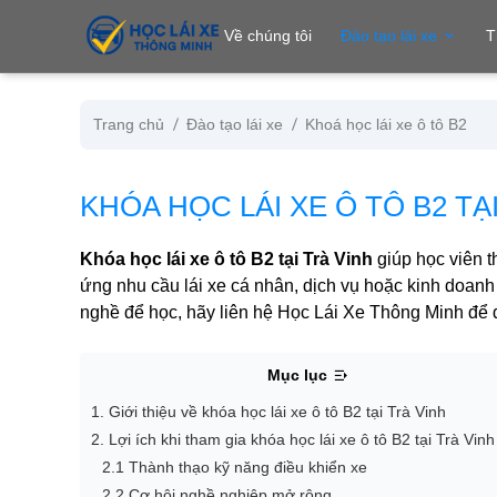
se menu
Về chúng tôi
Đào tạo lái xe
T
Trang chủ
Đào tạo lái xe
Khoá học lái xe ô tô B2
ubmenu
KHÓA HỌC LÁI XE Ô TÔ B2 TẠ
ubmenu
Khóa học lái xe ô tô B2 tại Trà Vinh
giúp học viên t
ứng nhu cầu lái xe cá nhân, dịch vụ hoặc kinh doanh v
nghề để học, hãy liên hệ Học Lái Xe Thông Minh để 
Mục lục
1. Giới thiệu về khóa học lái xe ô tô B2 tại Trà Vinh
ubmenu
2. Lợi ích khi tham gia khóa học lái xe ô tô B2 tại Trà Vinh
2.1 Thành thạo kỹ năng điều khiển xe
2.2 Cơ hội nghề nghiệp mở rộng