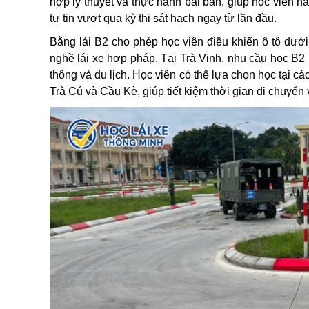
hợp lý thuyết và thực hành bài bản, giúp học viên nắ
tự tin vượt qua kỳ thi sát hạch ngay từ lần đầu.
Bằng lái B2 cho phép học viên điều khiển ô tô dưới 
nghề lái xe hợp pháp. Tại Trà Vinh, nhu cầu học B2 n
thông và du lịch. Học viên có thể lựa chọn học tại c
Trà Cú và Cầu Kè, giúp tiết kiệm thời gian di chuyển 