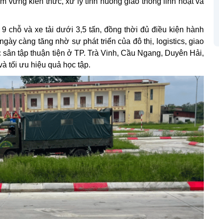
m vững kiến thức, xử lý tình huống giao thông linh hoạt và
9 chỗ và xe tải dưới 3,5 tấn, đồng thời đủ điều kiện hành
gày càng tăng nhờ sự phát triển của đô thị, logistics, giao
ác sân tập thuận tiện ở TP. Trà Vinh, Cầu Ngang, Duyên Hải,
và tối ưu hiệu quả học tập.