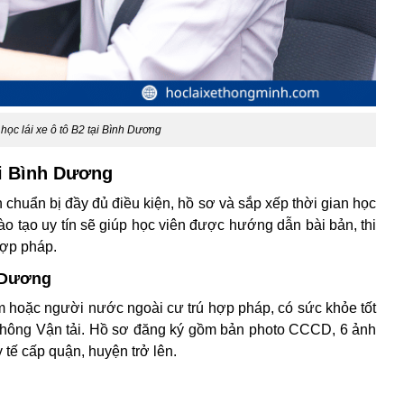
 học lái xe ô tô B2 tại Bình Dương
ại Bình Dương
 chuẩn bị đầy đủ điều kiện, hồ sơ và sắp xếp thời gian học
ào tạo uy tín sẽ giúp học viên được hướng dẫn bài bản, thi
hợp pháp.
h Dương
am hoặc người nước ngoài cư trú hợp pháp, có sức khỏe tốt
o thông Vận tải. Hồ sơ đăng ký gồm bản photo CCCD, 6 ảnh
tế cấp quận, huyện trở lên.