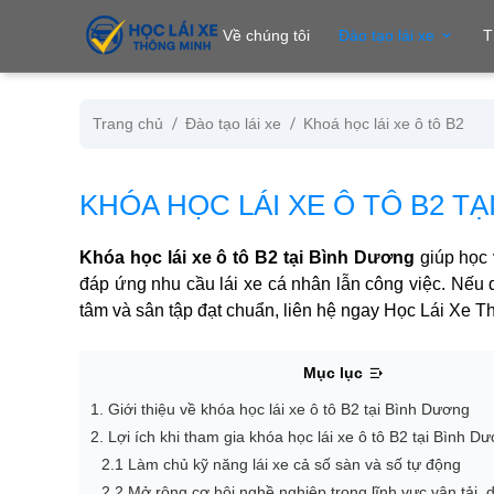
se menu
Về chúng tôi
Đào tạo lái xe
T
Trang chủ
Đào tạo lái xe
Khoá học lái xe ô tô B2
ubmenu
KHÓA HỌC LÁI XE Ô TÔ B2 T
ubmenu
Khóa học lái xe ô tô B2 tại Bình Dương
giúp học 
đáp ứng nhu cầu lái xe cá nhân lẫn công việc. Nếu q
tâm và sân tập đạt chuẩn, liên hệ ngay Học Lái Xe Th
Mục lục
1. Giới thiệu về khóa học lái xe ô tô B2 tại Bình Dương
ubmenu
2. Lợi ích khi tham gia khóa học lái xe ô tô B2 tại Bình D
2.1 Làm chủ kỹ năng lái xe cả số sàn và số tự động
2.2 Mở rộng cơ hội nghề nghiệp trong lĩnh vực vận tải, dị