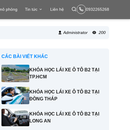
 mô phỏng
Tin tức
Liên hệ
0932265268
Administrator
200
CÁC BÀI VIẾT KHÁC
KHÓA HỌC LÁI XE Ô TÔ B2 TẠI
TP.HCM
KHÓA HỌC LÁI XE Ô TÔ B2 TẠI
ĐỒNG THÁP
KHÓA HỌC LÁI XE Ô TÔ B2 TẠI
LONG AN