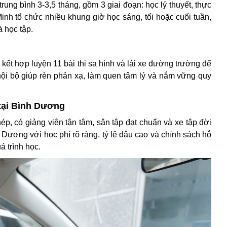
rung bình 3-3,5 tháng, gồm 3 giai đoạn: học lý thuyết, thực
inh tổ chức nhiều khung giờ học sáng, tối hoặc cuối tuần,
à học tập.
 kết hợp luyện 11 bài thi sa hình và lái xe đường trường để
nội bộ giúp rèn phản xạ, làm quen tâm lý và nắm vững quy
 tại Bình Dương
, có giảng viên tận tâm, sân tập đạt chuẩn và xe tập đời
h Dương với học phí rõ ràng, tỷ lệ đậu cao và chính sách hỗ
á trình học.