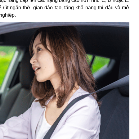
 tục nâng cấp lên các hạng bằng cao hơn như C, D hoặc E.
rút ngắn thời gian đào tạo, tăng khả năng thi đậu và mở
nghiệp.