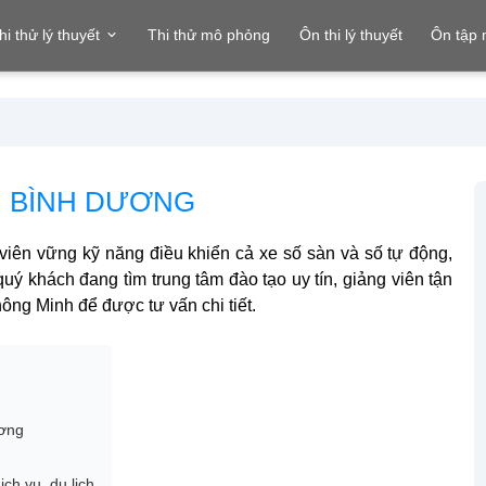
hi thử lý thuyết
Thi thử mô phỏng
Ôn thi lý thuyết
Ôn tập
ẠI BÌNH DƯƠNG
viên vững kỹ năng điều khiển cả xe số sàn và số tự động,
uý khách đang tìm trung tâm đào tạo uy tín, giảng viên tận
ông Minh để được tư vấn chi tiết.
ương
ch vụ, du lịch