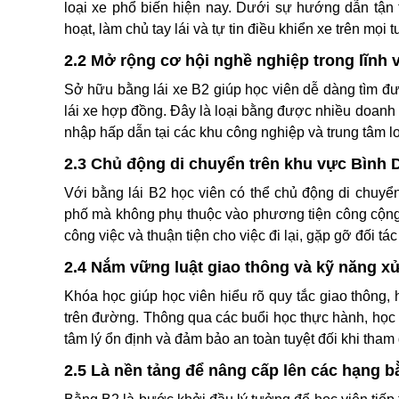
loại xe phổ biến hiện nay. Dưới sự hướng dẫn tận t
hoạt, làm chủ tay lái và tự tin điều khiển xe trên mọi
2.2 Mở rộng cơ hội nghề nghiệp trong lĩnh vự
Sở hữu bằng lái xe B2 giúp học viên dễ dàng tìm được
lái xe hợp đồng. Đây là loại bằng được nhiều doanh 
nhập hấp dẫn tại các khu công nghiệp và trung tâm l
2.3 Chủ động di chuyển trên khu vực Bình
Với bằng lái B2 học viên có thể chủ động di chuyển
phố mà không phụ thuộc vào phương tiện công cộng. Vi
công việc và thuận tiện cho việc đi lại, gặp gỡ đối tá
2.4 Nắm vững luật giao thông và kỹ năng xử
Khóa học giúp học viên hiểu rõ quy tắc giao thông, 
trên đường. Thông qua các buổi học thực hành, học
tâm lý ổn định và đảm bảo an toàn tuyệt đối khi tham 
2.5 Là nền tảng để nâng cấp lên các hạng b