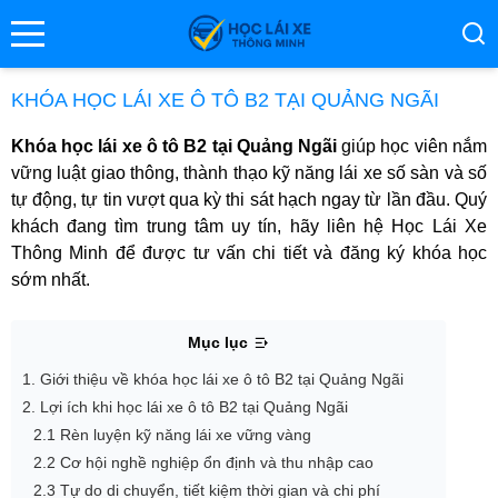
se menu
KHÓA HỌC LÁI XE Ô TÔ B2 TẠI QUẢNG NGÃI
Khóa học lái xe ô tô B2 tại Quảng Ngãi
giúp học viên nắm
ubmenu
vững luật giao thông, thành thạo kỹ năng lái xe số sàn và số
tự động, tự tin vượt qua kỳ thi sát hạch ngay từ lần đầu. Quý
ubmenu
khách đang tìm trung tâm uy tín, hãy liên hệ Học Lái Xe
Thông Minh để được tư vấn chi tiết và đăng ký khóa học
sớm nhất.
Mục lục
1. Giới thiệu về khóa học lái xe ô tô B2 tại Quảng Ngãi
2. Lợi ích khi học lái xe ô tô B2 tại Quảng Ngãi
ubmenu
2.1 Rèn luyện kỹ năng lái xe vững vàng
2.2 Cơ hội nghề nghiệp ổn định và thu nhập cao
2.3 Tự do di chuyển, tiết kiệm thời gian và chi phí