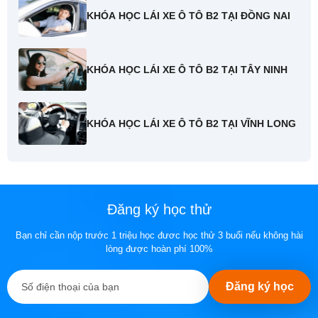
KHÓA HỌC LÁI XE Ô TÔ B2 TẠI ĐỒNG NAI
KHÓA HỌC LÁI XE Ô TÔ B2 TẠI TÂY NINH
KHÓA HỌC LÁI XE Ô TÔ B2 TẠI VĨNH LONG
Đăng ký học thử
Bạn chỉ cần nộp trước 1 triệu học đươc học thử 3 buổi nếu không hài
lòng được hoàn phí 100%
Đăng ký học