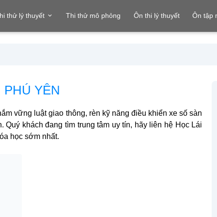
hi thử lý thuyết
Thi thử mô phỏng
Ôn thi lý thuyết
Ôn tập
I PHÚ YÊN
nắm vững luật giao thông, rèn kỹ năng điều khiển xe số sàn
h. Quý khách đang tìm trung tâm uy tín, hãy liên hệ Học Lái
hóa học sớm nhất.