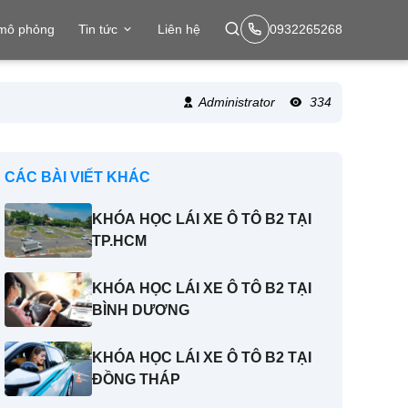
 mô phỏng
Tin tức
Liên hệ
0932265268
Administrator
334
CÁC BÀI VIẾT KHÁC
KHÓA HỌC LÁI XE Ô TÔ B2 TẠI
TP.HCM
KHÓA HỌC LÁI XE Ô TÔ B2 TẠI
BÌNH DƯƠNG
KHÓA HỌC LÁI XE Ô TÔ B2 TẠI
ĐỒNG THÁP