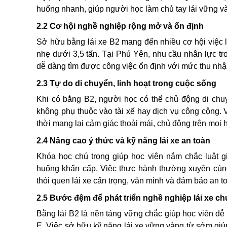
huống nhanh, giúp người học làm chủ tay lái vững v
2.2 Cơ hội nghề nghiệp rộng mở và ổn định
Sở hữu bằng lái xe B2 mang đến nhiều cơ hội việc làm
nhẹ dưới 3,5 tấn. Tại Phú Yên, nhu cầu nhân lực tro
dễ dàng tìm được công việc ổn định với mức thu nhậ
2.3 Tự do di chuyển, linh hoạt trong cuộc sống
Khi có bằng B2, người học có thể chủ động di chu
không phụ thuộc vào tài xế hay dịch vụ công cộng. Vi
thời mang lại cảm giác thoải mái, chủ động trên mọi h
2.4 Nâng cao ý thức và kỹ năng lái xe an toàn
Khóa học chú trọng giúp học viên nắm chắc luật gi
huống khẩn cấp. Việc thực hành thường xuyên cùng
thói quen lái xe cẩn trọng, văn minh và đảm bảo an t
2.5 Bước đệm để phát triển nghề nghiệp lái xe c
Bằng lái B2 là nền tảng vững chắc giúp học viên d
E. Việc sở hữu kỹ năng lái xe vững vàng từ sớm giúp 