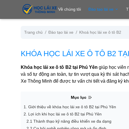
se menu
Về chúng tôi
Đào tạo lái xe
T
Trang chủ
Đào tạo lái xe
Khoá học lái xe ô tô B2
ubmenu
KHÓA HỌC LÁI XE Ô TÔ B2 TẠ
ubmenu
Khóa học lái xe ô tô B2 tại Phú Yên
giúp học viên 
và số tự động an toàn, tự tin vượt qua kỳ thi sát hạc
Xe Thông Minh để được tư vấn chi tiết và đăng ký k
Mục lục
1. Giới thiệu về khóa học lái xe ô tô B2 tại Phú Yên
ubmenu
2. Lợi ích khi học lái xe ô tô B2 tại Phú Yên
2.1 Thành thạo kỹ năng điều khiển xe đa dạng
2.2 Cơ hội nghề nghiệp rộng mở và ổn định