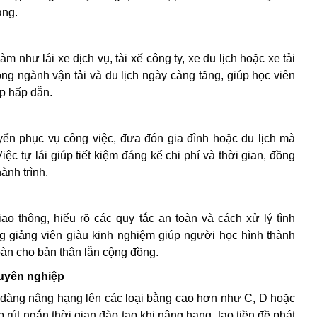
àng.
 như lái xe dịch vụ, tài xế công ty, xe du lịch hoặc xe tải
ng ngành vận tải và du lịch ngày càng tăng, giúp học viên
p hấp dẫn.
yển phục vụ công việc, đưa đón gia đình hoặc du lịch mà
ệc tự lái giúp tiết kiệm đáng kể chi phí và thời gian, đồng
ành trình.
ao thông, hiểu rõ các quy tắc an toàn và cách xử lý tình
 giảng viên giàu kinh nghiệm giúp người học hình thành
oàn cho bản thân lẫn cộng đồng.
huyên nghiệp
ễ dàng nâng hạng lên các loại bằng cao hơn như C, D hoặc
rút ngắn thời gian đào tạo khi nâng hạng, tạo tiền đề phát