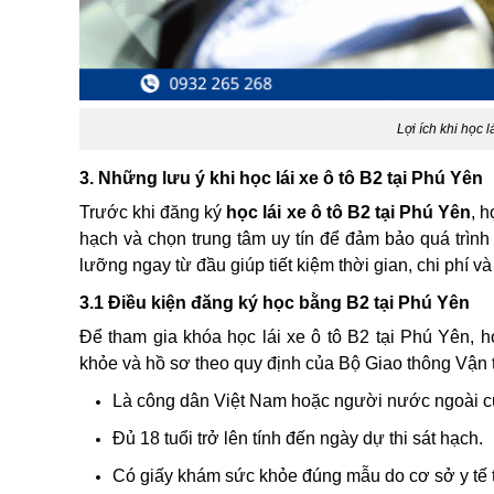
Lợi ích khi học l
3. Những lưu ý khi học lái xe ô tô B2 tại Phú Yên
Trước khi đăng ký
học lái xe ô tô B2 tại Phú Yên
, h
hạch và chọn trung tâm uy tín để đảm bảo quá trình 
lưỡng ngay từ đầu giúp tiết kiệm thời gian, chi phí và 
3.1 Điều kiện đăng ký học bằng B2 tại Phú Yên
Để tham gia khóa học lái xe ô tô B2 tại Phú Yên, h
khỏe và hồ sơ theo quy định của Bộ Giao thông Vận t
Là công dân Việt Nam hoặc người nước ngoài cư
Đủ 18 tuổi trở lên tính đến ngày dự thi sát hạch.
Có giấy khám sức khỏe đúng mẫu do cơ sở y tế t