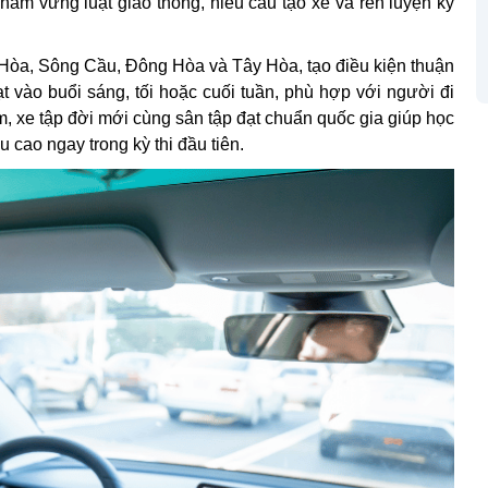
nắm vững luật giao thông, hiểu cấu tạo xe và rèn luyện kỹ
 Hòa, Sông Cầu, Đông Hòa và Tây Hòa, tạo điều kiện thuận
ạt vào buổi sáng, tối hoặc cuối tuần, phù hợp với người đi
m, xe tập đời mới cùng sân tập đạt chuẩn quốc gia giúp học
ậu cao ngay trong kỳ thi đầu tiên.