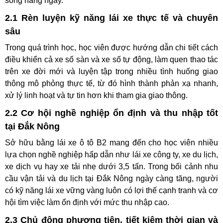
sống hàng ngày.
2.1 Rèn luyện kỹ năng lái xe thực tế và chuyên
sâu
Trong quá trình học, học viên được hướng dẫn chi tiết cách
điều khiển cả xe số sàn và xe số tự động, làm quen thao tác
trên xe đời mới và luyện tập trong nhiều tình huống giao
thông mô phỏng thực tế, từ đó hình thành phản xạ nhanh,
xử lý linh hoạt và tự tin hơn khi tham gia giao thông.
2.2 Cơ hội nghề nghiệp ổn định và thu nhập tốt
tại Đắk Nông
Sở hữu bằng lái xe ô tô B2 mang đến cho học viên nhiều
lựa chọn nghề nghiệp hấp dẫn như lái xe công ty, xe du lịch,
xe dịch vụ hay xe tải nhẹ dưới 3,5 tấn. Trong bối cảnh nhu
cầu vận tải và du lịch tại Đắk Nông ngày càng tăng, người
có kỹ năng lái xe vững vàng luôn có lợi thế cạnh tranh và cơ
hội tìm việc làm ổn định với mức thu nhập cao.
2.3 Chủ động phương tiện, tiết kiệm thời gian và