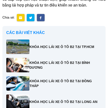
bằng lái hợp pháp và tự tin điều khiển xe an toàn.
Chia sẻ:
CÁC BÀI VIẾT KHÁC
KHÓA HỌC LÁI XE Ô TÔ B2 TẠI TP.HCM
KHÓA HỌC LÁI XE Ô TÔ B2 TẠI BÌNH
DƯƠNG
KHÓA HỌC LÁI XE Ô TÔ B2 TẠI ĐỒNG
THÁP
KHÓA HỌC LÁI XE Ô TÔ B2 TẠI LONG AN