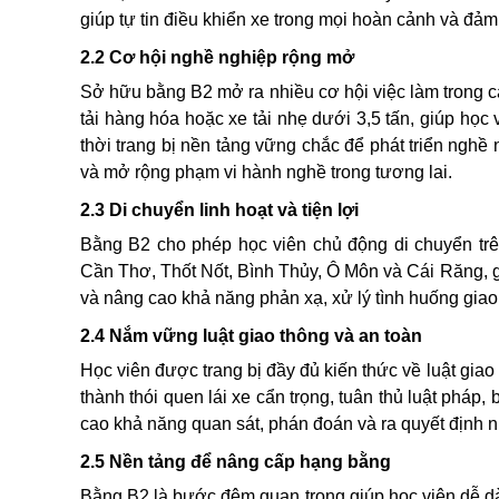
giúp tự tin điều khiển xe trong mọi hoàn cảnh và đảm
2.2 Cơ hội nghề nghiệp rộng mở
Sở hữu bằng B2 mở ra nhiều cơ hội việc làm trong các 
tải hàng hóa hoặc xe tải nhẹ dưới 3,5 tấn, giúp học 
thời trang bị nền tảng vững chắc để phát triển ngh
và mở rộng phạm vi hành nghề trong tương lai.
2.3 Di chuyển linh hoạt và tiện lợi
Bằng B2 cho phép học viên chủ động di chuyển trên
Cần Thơ, Thốt Nốt, Bình Thủy, Ô Môn và Cái Răng, gi
và nâng cao khả năng phản xạ, xử lý tình huống giao 
2.4 Nắm vững luật giao thông và an toàn
Học viên được trang bị đầy đủ kiến thức về luật giao
thành thói quen lái xe cẩn trọng, tuân thủ luật pháp
cao khả năng quan sát, phán đoán và ra quyết định n
2.5 Nền tảng để nâng cấp hạng bằng
Bằng B2 là bước đệm quan trọng giúp học viên dễ dà