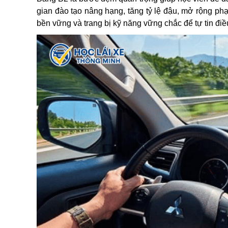
gian đào tạo nâng hạng, tăng tỷ lệ đậu, mở rộng phạ
bền vững và trang bị kỹ năng vững chắc để tự tin điề