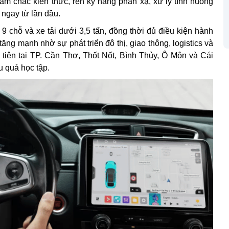
nắm chắc kiến thức, rèn kỹ năng phản xạ, xử lý tình huống
h ngay từ lần đầu.
9 chỗ và xe tải dưới 3,5 tấn, đồng thời đủ điều kiện hành
g mạnh nhờ sự phát triển đô thị, giao thông, logistics và
n tiện tại TP. Cần Thơ, Thốt Nốt, Bình Thủy, Ô Môn và Cái
u quả học tập.