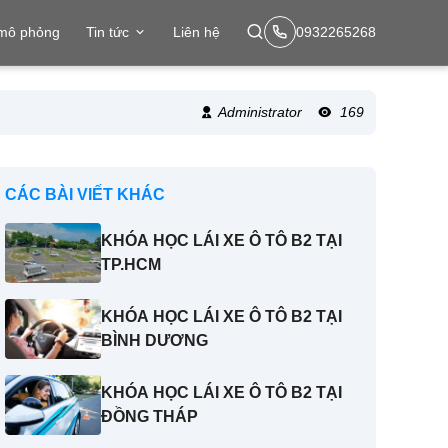
 mô phỏng
Tin tức
Liên hệ
0932265268
Administrator
169
CÁC BÀI VIẾT KHÁC
KHÓA HỌC LÁI XE Ô TÔ B2 TẠI
TP.HCM
KHÓA HỌC LÁI XE Ô TÔ B2 TẠI
BÌNH DƯƠNG
KHÓA HỌC LÁI XE Ô TÔ B2 TẠI
ĐỒNG THÁP