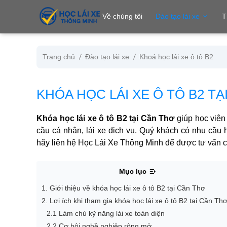
se menu
Về chúng tôi
Đào tạo lái xe
T
Trang chủ
Đào tạo lái xe
Khoá học lái xe ô tô B2
ubmenu
KHÓA HỌC LÁI XE Ô TÔ B2 TẠ
ubmenu
Khóa học lái xe ô tô B2 tại Cần Thơ
giúp học viên
cầu cá nhân, lái xe dịch vụ. Quý khách có nhu cầu h
hãy liên hệ Học Lái Xe Thông Minh để được tư vấn chi
Mục lục
1. Giới thiệu về khóa học lái xe ô tô B2 tại Cần Thơ
ubmenu
2. Lợi ích khi tham gia khóa học lái xe ô tô B2 tại Cần Th
2.1 Làm chủ kỹ năng lái xe toàn diện
2.2 Cơ hội nghề nghiệp rộng mở