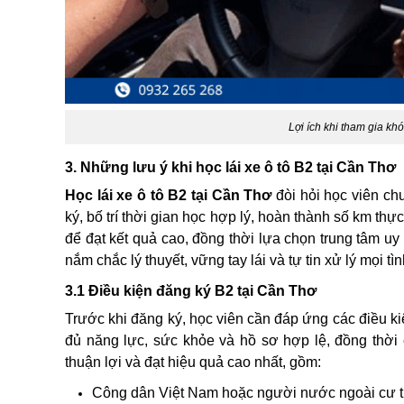
Lợi ích khi tham gia khó
3. Những lưu ý khi học lái xe ô tô B2 tại Cần Thơ
Học lái xe ô tô B2 tại Cần Thơ
đòi hỏi học viên ch
ký, bố trí thời gian học hợp lý, hoàn thành số km th
để đạt kết quả cao, đồng thời lựa chọn trung tâm uy t
nắm chắc lý thuyết, vững tay lái và tự tin xử lý mọi t
3.1 Điều kiện đăng ký B2 tại Cần Thơ
Trước khi đăng ký, học viên cần đáp ứng các điều k
đủ năng lực, sức khỏe và hồ sơ hợp lệ, đồng thời c
thuận lợi và đạt hiệu quả cao nhất, gồm:
Công dân Việt Nam hoặc người nước ngoài cư t