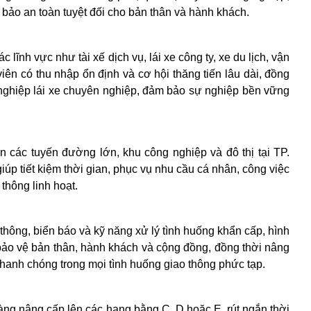
 bảo an toàn tuyệt đối cho bản thân và hành khách.
lĩnh vực như tài xế dịch vụ, lái xe công ty, xe du lịch, vận
viên có thu nhập ổn định và cơ hội thăng tiến lâu dài, đồng
ề nghiệp lái xe chuyên nghiệp, đảm bảo sự nghiệp bền vững
 các tuyến đường lớn, khu công nghiệp và đô thị tại TP.
úp tiết kiệm thời gian, phục vụ nhu cầu cá nhân, công việc
thông linh hoạt.
 thông, biển báo và kỹ năng xử lý tình huống khẩn cấp, hình
, bảo vệ bản thân, hành khách và cộng đồng, đồng thời nâng
hanh chóng trong mọi tình huống giao thông phức tạp.
ng nâng cấp lên các hạng bằng C, D hoặc E, rút ngắn thời