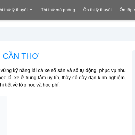
hi thử lý thuyết
Thi thử mô phỏng
Ôn thi lý thuyết
Ôn tập
I CẦN THƠ
 vững kỹ năng lái cả xe số sàn và số tự động, phục vụ nhu
ọc lái xe ở trung tâm uy tín, thầy cô dày dặn kinh nghiệm,
 tiết về lớp học và học phí.
ơ