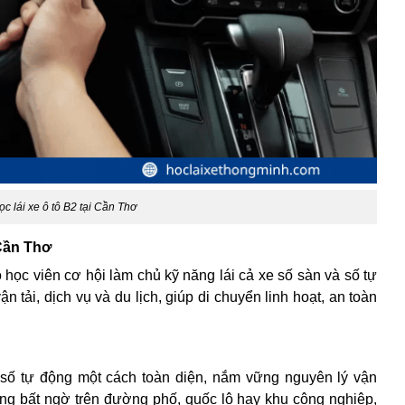
ọc lái xe ô tô B2 tại Cần Thơ
 Cần Thơ
ọc viên cơ hội làm chủ kỹ năng lái cả xe số sàn và số tự
 tải, dịch vụ và du lịch, giúp di chuyển linh hoạt, an toàn
 số tự động một cách toàn diện, nắm vững nguyên lý vận
ống bất ngờ trên đường phố, quốc lộ hay khu công nghiệp,