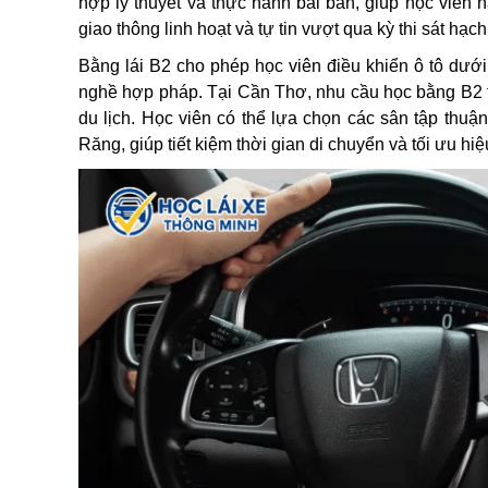
hợp lý thuyết và thực hành bài bản, giúp học viên 
giao thông linh hoạt và tự tin vượt qua kỳ thi sát hạc
Bằng lái B2 cho phép học viên điều khiển ô tô dưới 
nghề hợp pháp. Tại Cần Thơ, nhu cầu học bằng B2 tăn
du lịch. Học viên có thể lựa chọn các sân tập thuậ
Răng, giúp tiết kiệm thời gian di chuyển và tối ưu hiệ