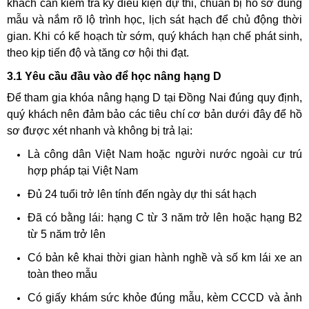
khách cần kiểm tra kỹ điều kiện dự thi, chuẩn bị hồ sơ đúng
mẫu và nắm rõ lộ trình học, lịch sát hạch để chủ động thời
gian. Khi có kế hoạch từ sớm, quý khách hạn chế phát sinh,
theo kịp tiến độ và tăng cơ hội thi đạt.
3.1 Yêu cầu đầu vào để học nâng hạng D
Để tham gia khóa nâng hạng D tại Đồng Nai đúng quy định,
quý khách nên đảm bảo các tiêu chí cơ bản dưới đây để hồ
sơ được xét nhanh và không bị trả lại:
Là công dân Việt Nam hoặc người nước ngoài cư trú
hợp pháp tại Việt Nam
Đủ 24 tuổi trở lên tính đến ngày dự thi sát hạch
Đã có bằng lái: hạng C từ 3 năm trở lên hoặc hạng B2
từ 5 năm trở lên
Có bản kê khai thời gian hành nghề và số km lái xe an
toàn theo mẫu
Có giấy khám sức khỏe đúng mẫu, kèm CCCD và ảnh