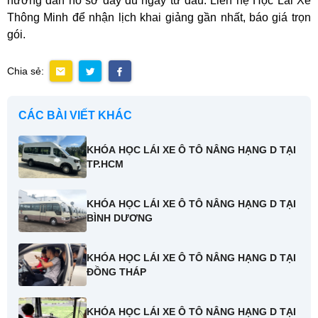
hướng dẫn hồ sơ đầy đủ ngay từ đầu. Liên hệ Học Lái Xe
Thông Minh để nhận lịch khai giảng gần nhất, báo giá trọn
gói.
Chia sẻ:
CÁC BÀI VIẾT KHÁC
KHÓA HỌC LÁI XE Ô TÔ NÂNG HẠNG D TẠI
TP.HCM
KHÓA HỌC LÁI XE Ô TÔ NÂNG HẠNG D TẠI
BÌNH DƯƠNG
KHÓA HỌC LÁI XE Ô TÔ NÂNG HẠNG D TẠI
ĐỒNG THÁP
KHÓA HỌC LÁI XE Ô TÔ NÂNG HẠNG D TẠI