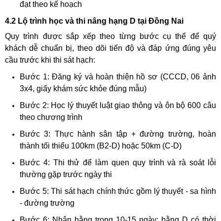
đạt theo kế hoạch
4.2 Lộ trình học và thi nâng hạng D tại Đồng Nai
Quy trình được sắp xếp theo từng bước cụ thể để quý
khách dễ chuẩn bị, theo dõi tiến độ và đáp ứng đúng yêu
cầu trước khi thi sát hạch:
Bước 1: Đăng ký và hoàn thiện hồ sơ (CCCD, 06 ảnh
3x4, giấy khám sức khỏe đúng mẫu)
Bước 2: Học lý thuyết luật giao thông và ôn bộ 600 câu
theo chương trình
Bước 3: Thực hành sân tập + đường trường, hoàn
thành tối thiểu 100km (B2-D) hoặc 50km (C-D)
Bước 4: Thi thử để làm quen quy trình và rà soát lỗi
thường gặp trước ngày thi
Bước 5: Thi sát hạch chính thức gồm lý thuyết - sa hình
- đường trường
Bước 6: Nhận bằng trong 10-15 ngày; bằng D có thời