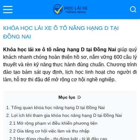
se menu
KHÓA HỌC LÁI XE Ô TÔ NÂNG HẠNG D TẠI
ĐỒNG NAI
ubmenu
Khóa học lái xe ô tô nâng hạng D tại Đồng Nai
giúp quý
khách nhanh chóng hoàn thiện hồ sơ, nắm vững 600 câu lý
ubmenu
thuyết và rèn kỹ năng thực hành đúng chuẩn. Chương trình
đào tạo bám sát quy định, lịch học linh hoạt cho người đi
làm, hỗ trợ thi đậu để mở rộng cơ hội nghề nghiệp.
Mục lục
1. Tổng quan khóa học nâng hạng D tại Đồng Nai
2. Lợi ích khi tham gia khóa học nâng hạng D tại Đồng Nai
ubmenu
2.1 Mở rộng phạm vi điều khiển phương tiện
2.2 Gia tăng cơ hội việc làm và thu nhập
2.3 Học đúng chuẩn - thi đúng luật - tỷ lệ đậu cao