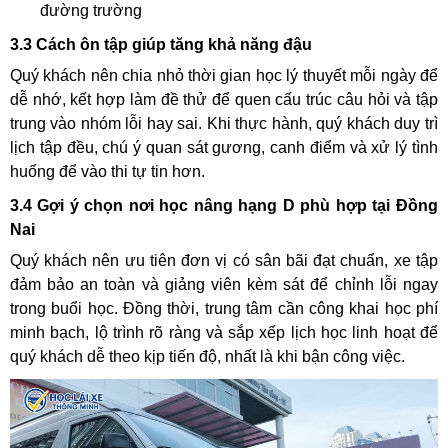
đường trường
3.3 Cách ôn tập giúp tăng khả năng đậu
Quý khách nên chia nhỏ thời gian học lý thuyết mỗi ngày để
dễ nhớ, kết hợp làm đề thử để quen cấu trúc câu hỏi và tập
trung vào nhóm lỗi hay sai. Khi thực hành, quý khách duy trì
lịch tập đều, chú ý quan sát gương, canh điểm và xử lý tình
huống để vào thi tự tin hơn.
3.4 Gợi ý chọn nơi học nâng hạng D phù hợp tại Đồng
Nai
Quý khách nên ưu tiên đơn vị có sân bãi đạt chuẩn, xe tập
đảm bảo an toàn và giảng viên kèm sát để chỉnh lỗi ngay
trong buổi học. Đồng thời, trung tâm cần công khai học phí
minh bạch, lộ trình rõ ràng và sắp xếp lịch học linh hoạt để
quý khách dễ theo kịp tiến độ, nhất là khi bận công việc.