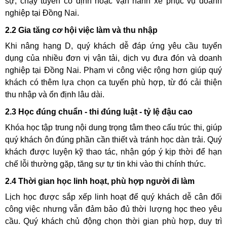
sự, chạy tuyến cố định hoặc vận hành xe phục vụ doanh
nghiệp tại Đồng Nai.
2.2 Gia tăng cơ hội việc làm và thu nhập
Khi nâng hạng D, quý khách dễ đáp ứng yêu cầu tuyển
dụng của nhiều đơn vị vận tải, dịch vụ đưa đón và doanh
nghiệp tại Đồng Nai. Phạm vi công việc rộng hơn giúp quý
khách có thêm lựa chọn ca tuyến phù hợp, từ đó cải thiện
thu nhập và ổn định lâu dài.
2.3 Học đúng chuẩn - thi đúng luật - tỷ lệ đậu cao
Khóa học tập trung nội dung trọng tâm theo cấu trúc thi, giúp
quý khách ôn đúng phần cần thiết và tránh học dàn trải. Quý
khách được luyện kỹ thao tác, nhận góp ý kịp thời để hạn
chế lỗi thường gặp, tăng sự tự tin khi vào thi chính thức.
2.4 Thời gian học linh hoạt, phù hợp người đi làm
Lịch học được sắp xếp linh hoạt để quý khách dễ cân đối
công việc nhưng vẫn đảm bảo đủ thời lượng học theo yêu
cầu. Quý khách chủ động chọn thời gian phù hợp, duy trì